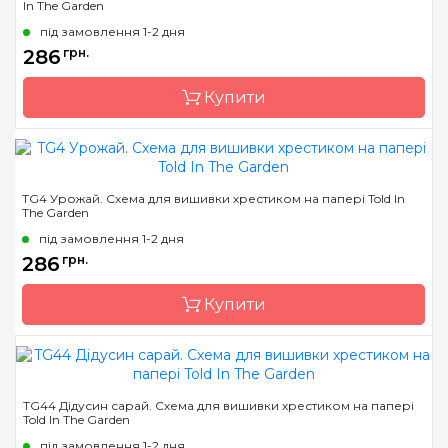
In The Garden
Країна виробник
США
під замовлення 1-2 дня
Розмір
25 x 37 см
286
грн.
Зашивання
часткова
Купити
Бренд
Told In The Garden
TG4 Урожай. Схема для вишивки хрестиком на папері Told In
The Garden
Країна виробник
США
під замовлення 1-2 дня
Розмір
25х25 см
286
грн.
Зашивання
часткова
Купити
Бренд
Told In The Garden
TG44 Дідусин сарай. Схема для вишивки хрестиком на папері
Told In The Garden
Країна виробник
США
під замовлення 1-2 дня