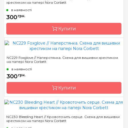
хрестиком на папері Nora Corbett
Країна виробник
США
в наявності
Розмір
19 x 25 см
300
грн.
Зашивання
часткова
Купити
Бренд
Nora Corbett
NC229 Foxglove // ​​Наперстянка. Схема для вишивки хрестиком
на папері Nora Corbett
Країна виробник
США
в наявності
Розмір
16 x 26 см
300
грн.
Зашивання
часткова
Купити
Бренд
Nora Corbett
NC230 Bleeding Heart // Кровоточить серце. Схема для вишивки
хрестиком на папері Nora Corbett
Країна виробник
США