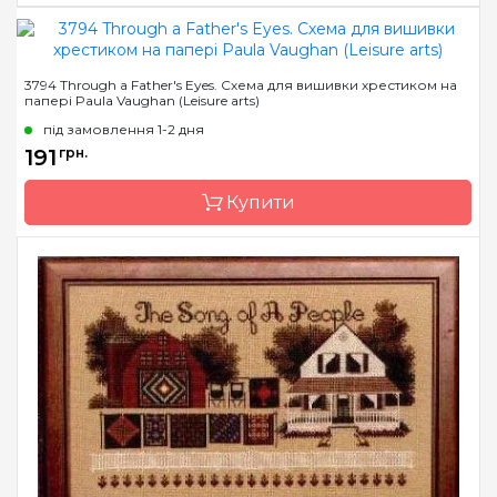
Бренд
Paula Vaughan (Leisure
3794 Through a Father's Eyes. Схема для вишивки хрестиком на
arts)
папері Paula Vaughan (Leisure arts)
Країна виробник
США
під замовлення 1-2 дня
Зашивання
повна
191
грн.
Купити
Бренд
Paula Vaughan (Leisure
arts)
Країна виробник
США
Зашивання
повна