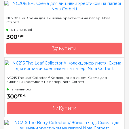
Бренд
Nora Corbett
NC208 Емі. Схема для вишивки хрестиком на папері Nora
Corbett
Країна виробник
США
в наявності
Розмір
19 x 23 см
300
грн.
Зашивання
часткова
Купити
Бренд
Nora Corbett
NC215 The Leaf Collector // Колекціонер листя. Схема для
вишивки хрестиком на папері Nora Corbett
Країна виробник
США
в наявності
Розмір
20 x 22 см
300
грн.
Зашивання
часткова
Купити