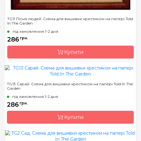
TG11 Пісня людей. Схема для вишивки хрестиком на папері Told
In The Garden
під замовлення 1-2 дня
286
грн.
Купити
Бренд
Told In The Garden
TG13 Сарай. Схема для вишивки хрестиком на папері Told In The
Garden
Країна виробник
США
під замовлення 1-2 дня
Розмір
38х22 см
286
грн.
Зашивання
часткова
Купити