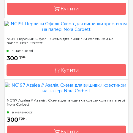
Зашивання
часткова
Купити
Бренд
Nora Corbett
NC191 Перлини Офелії. Схема для вишивки хрестиком на
папері Nora Corbett
Країна виробник
США
в наявності
Розмір
14 x 26 см
300
грн.
Зашивання
часткова
Купити
Бренд
Nora Corbett
NC197 Azalea // Азалія. Схема для вишивки хрестиком на папері
Nora Corbett
Країна виробник
США
в наявності
Розмір
18 x 30 см
300
грн.
Зашивання
часткова
Купити