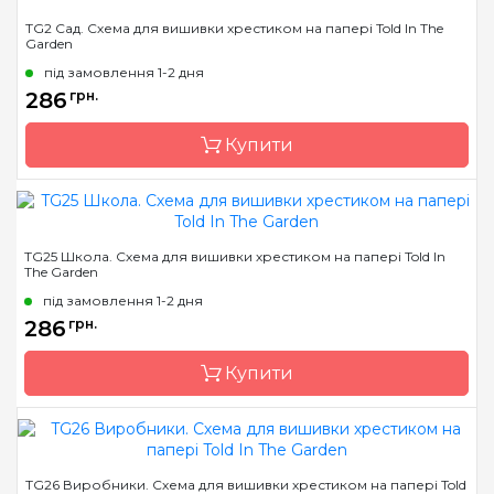
Бренд
Told In The Garden
TG2 Сад. Схема для вишивки хрестиком на папері Told In The
Garden
Країна виробник
США
під замовлення 1-2 дня
Розмір
25 x 38 см
286
грн.
Зашивання
часткова
Купити
Бренд
Told In The Garden
TG25 Школа. Схема для вишивки хрестиком на папері Told In
The Garden
Країна виробник
США
під замовлення 1-2 дня
Розмір
16 x 38 см
286
грн.
Зашивання
часткова
Купити
Бренд
Told In The Garden
TG26 Виробники. Схема для вишивки хрестиком на папері Told