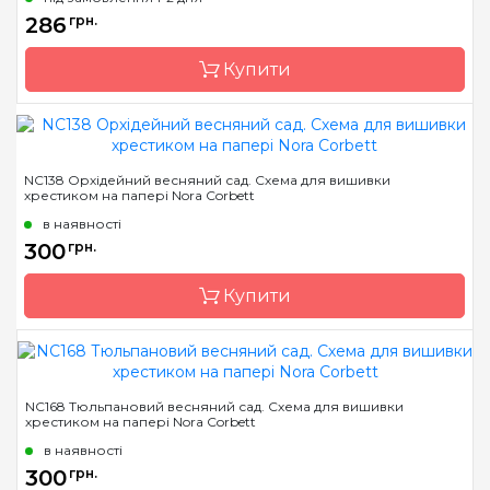
Розмір
38х18 см
286
грн.
Зашивання
часткова
Купити
Бренд
Told In The Garden
NC138 Орхідейний весняний сад. Схема для вишивки
хрестиком на папері Nora Corbett
Країна виробник
США
в наявності
Розмір
25 x 26 см
300
грн.
Зашивання
часткова
Купити
Бренд
Nora Corbett
NC168 Тюльпановий весняний сад. Схема для вишивки
хрестиком на папері Nora Corbett
Країна виробник
США
в наявності
Розмір
16 x 29 см
300
грн.