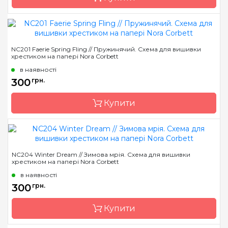
Бренд
Nora Corbett
NC201 Faerie Spring Fling // Пружинячий. Схема для вишивки
хрестиком на папері Nora Corbett
Країна виробник
США
в наявності
Розмір
19 x 24 см
300
грн.
Зашивання
часткова
Купити
Бренд
Nora Corbett
NC204 Winter Dream // Зимова мрія. Схема для вишивки
хрестиком на папері Nora Corbett
Країна виробник
США
в наявності
Розмір
17 x 24 см
300
грн.
Зашивання
часткова
Купити