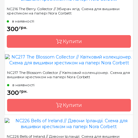
Бренд
Nora Corbett
NC216 The Berry Collector // Збирач ягід. Схема для вишивки
хрестиком на папері Nora Corbett
Країна виробник
США
в наявності
Розмір
20 x 26 см
300
грн.
Зашивання
часткова
Купити
Бренд
Nora Corbett
NC217 The Blossom Collector // Квітковий колекціонер. Схема для
вишивки хрестиком на папері Nora Corbett
Країна виробник
США
в наявності
Розмір
20 x 26 см
300
грн.
Зашивання
часткова
Купити
Бренд
Nora Corbett
NC226 Bells of Ireland // Дзвони Ірландії. Схема для вишивки