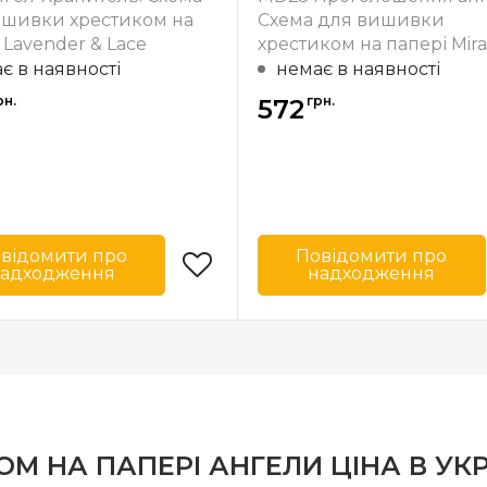
ння
часткова
ишивки хрестиком на
Схема для вишивки
 Lavender & Lace
хрестиком на папері Mirab
Designs
є в наявності
немає в наявності
рн.
грн.
572
відомити про
Повідомити про
адходження
надходження
Lavender & Lace
Бренд
Mirabilia 
США
Країна
ик
виробник
29х37 см
Розмір
66 
ння
часткова
Зашивання
ча
М НА ПАПЕРІ АНГЕЛИ ЦІНА В УКР