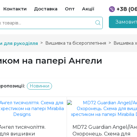
Контакти
Доставка
Опт
Акції
+38 (0
+38 (0
Замовит
Вишивка та бісероплетіння
Вишивка х
и для рукоділля
ком на папері Ангели
пропозиції:
Новинки
нгел тисячоліття.
MD72 Guardian Angel//А
 для вишивки
Охоронець. Схема для