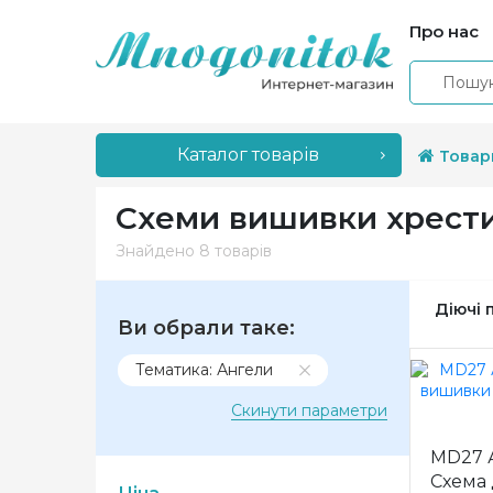
Про нас
Каталог товарів
Товар
Схеми вишивки хрести
Знайдено
8 товарів
Діючі 
Ви обрали таке:
Тематика: Ангели
Скинути параметри
MD27 А
Схема