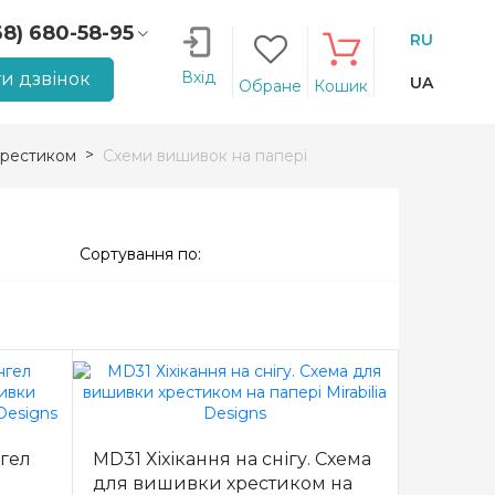
68) 680-58-95
RU
66) 207-14-90
Вхід
и дзвінок
UA
Обране
Кошик
рестиком
Схеми вишивок на папері
Сортування по:
нгел
MD31 Хіхікання на снігу. Схема
для вишивки хрестиком на