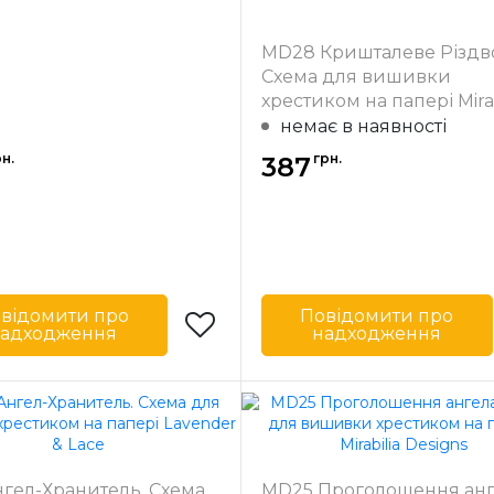
MD28 Кришталеве Різдв
Схема для вишивки
хрестиком на папері Mirab
Designs
немає в наявності
н.
грн.
387
відомити про
Повідомити про
адходження
надходження
Told In The
Бренд
Mirabilia 
Garden
Країна
США
виробник
ик
Розмір
63 
19 x 25 см
нгел-Хранитель. Схема
MD25 Проголошення анг
Зашивання
ча