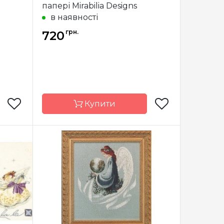
папері Mirabilia Designs
в наявності
грн.
720
Купити
Designs
Бренд
Mirabilia Designs
США
Країна
США
виробник
x 33 см
Розмір
21 x 23,5 см
сткова
Зашивання
часткова