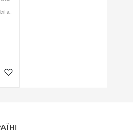
ilia
Designs
США
x 29 см
сткова
АЇНІ