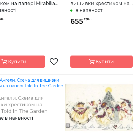
ком на папері Mirabilia
вишивки хрестиком на
s
папері Mirabilia Designs
явності
в наявності
рн.
грн.
655
Купити
Купити
Mirabilia Designs
Бренд
Mirabilia 
нгели. Схема для
США
Країна
ки хрестиком на
ик
виробник
 Told In The Garden
26 x 29 см
Розмір
48 
є в наявності
ння
часткова
Зашивання
ча