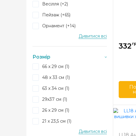
Весілля (+2)
Пейзаж (+65)
Орнамент (+14)
Дивитися всі
Новий рік (+25)
гр
332
Натюрморт (+4)
Розмір
Люди Діти (+150)
66 x 29 см (1)
Тварини (+5)
48 x 33 см (1)
По
63 x 34 см (1)
н
29х37 см (1)
Бренд
26 x 29 см (1)
Країна
21 x 23,5 см (1)
виробн
Дивитися всі
Розмір
19х27 см (1)
LL18 А