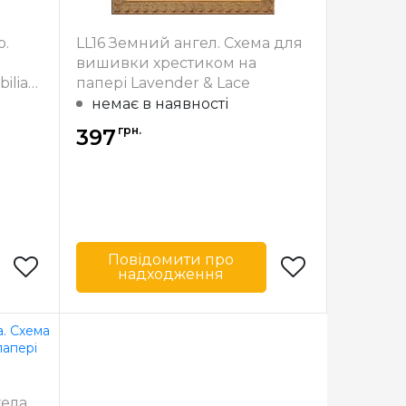
о.
LL16 Земний ангел. Схема для
вишивки хрестиком на
ilia
папері Lavender & Lace
немає в наявності
грн.
397
Повідомити про
надходження
Designs
Бренд
Lavender & Lace
США
Країна
США
виробник
x 34 см
Розмір
19х27 см
ела.
сткова
Зашивання
часткова