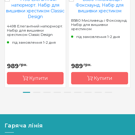
B580 Мисливець і Фоксхаунд.
Набір для вишивки
4498 Елегантний натюрморт.
хрестиком
Набір для вишивки
хрестиком Classic Design
під замовлення 1-2 дня
під замовлення 1-2 дня
989
грн.
989
грн.
Купити
Купити
Бренд
Classic
Бренд
Luca-S
Design
Країна
Молдова
Країна
Україна
виробник
виробник
Гаряча лінія
Розмір
28.5x35
Розмір
27 х 35 см
cm