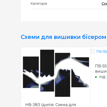
Категорія
Сх
Схеми для вишивки бісером
ПВ-55
виши
під
НВ-383 Ідилія. Схема для