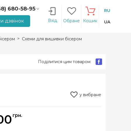
68) 680-58-95
RU
66) 207-14-90
Вхід
и дзвінок
Обране
Кошик
UA
ісером
Схеми для вишивки бісером
Поділитися цим товаром:
у вибране
00
грн.