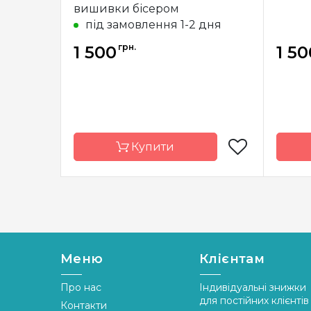
вишивки бісером
під замовлення 1-2 дня
грн.
1 500
1 50
Купити
Бренд
Макс Элис
Брен
Країна
Україна
Країна
виробник
вироб
Меню
Клієнтам
Зашивання
часткова
Зашив
Про нас
Індивідуальні знижки
Матеріал
габардин,
Матер
продубльований
для постійних клієнтів
Контакти