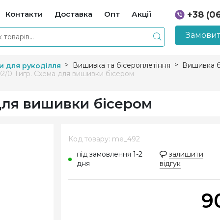
Контакти
Доставка
Опт
Акції
+38 (0
+38 (0
Замовит
Вишивка та бісероплетіння
Вишивка б
и для рукоділля
2/0 Тигр. Схема для вишивки бісером
для вишивки бісером
Код товару: me_492
під замовлення 1-2
залишити
дня
відгук
9