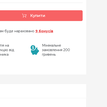
Купити
 вам буде нараховано
9 бонусів
тія на
Мінімальне
кцію від
замовлення 200
бника
гривень