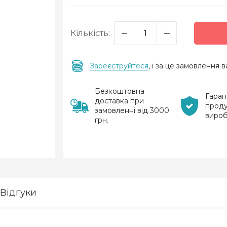
Кількість:
Зареєструйтеся
, і за це замовлення
Безкоштовна
Гаран
доставка при
проду
замовленні від 3000
виро
грн.
Відгуки