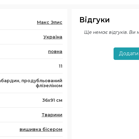
Відгуки
Макс Элис
Ще немає відгуків. Ви
Україна
повна
Додати
11
абардин, продубльований
флізеліном
36х91 см
Тварини
вишивка бісером