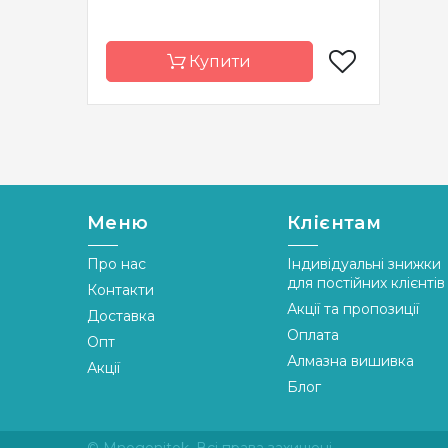
Купити
Бренд
Mirabilia Designs
Країна
США
виробник
Меню
Клієнтам
Розмір
33 x 44 см
Про нас
Індивідуальні знижки
Зашивання
часткова
для постійних клієнтів
Контакти
Акції та пропозиції
Доставка
Оплата
Опт
Алмазна вишивка
Акції
Блог