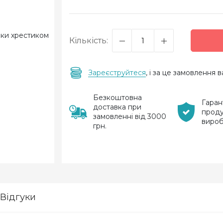
Кількість:
Зареєструйтеся
, і за це замовлення
Безкоштовна
Гаран
доставка при
проду
замовленні від 3000
виро
грн.
Відгуки