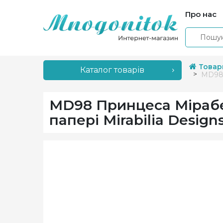
Про нас
Товар
Каталог товарів
MD98 
MD98 Принцеса Мірабе
папері Mirabilia Design