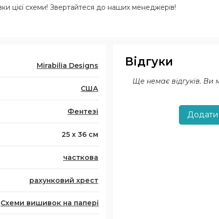
и цієї схеми! Звертайтеся до наших менеджерів!
Відгуки
Mirabilia Designs
Ще немає відгуків. Ви
США
Фентезі
Додати
25 x 36 см
часткова
рахунковий хрест
Схеми вишивок на папері