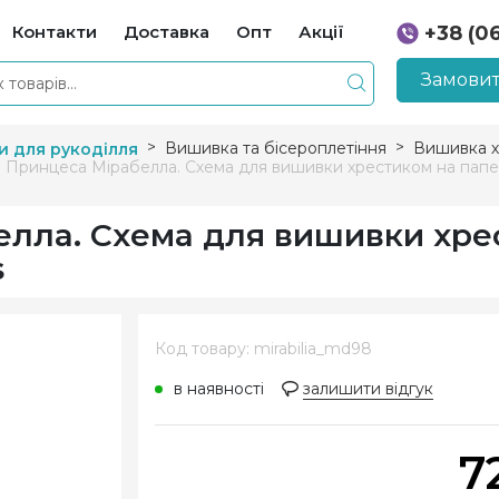
Контакти
Доставка
Опт
Акції
+38 (0
+38 (0
Замовит
Вишивка та бісероплетіння
Вишивка х
и для рукоділля
Принцеса Мірабелла. Схема для вишивки хрестиком на папері 
лла. Схема для вишивки хре
s
Код товару: mirabilia_md98
в наявності
залишити відгук
7