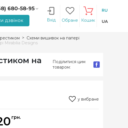
68) 680-58-95
RU
66) 207-14-90
Вхід
и дзвінок
Обране
Кошик
UA
рестиком
Схеми вишивок на папері
Mirabilia Designs
стиком на
Поділитися цим
товаром:
у вибране
20
грн.