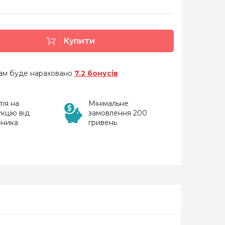
Купити
 вам буде нараховано
7.2 бонусів
тія на
Мінімальне
кцію від
замовлення 200
бника
гривень