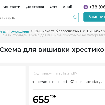
Контакти
Доставка
Опт
Акції
+38 (0
+38 (0
Замовит
Вишивка та бісероплетіння
Вишивка х
и для рукоділля
Кам'яні троянди. Схема для вишивки хрестиком на папері Mirab
 Схема для вишивки хрестико
Код товару: mirabilia_md17
немає в наявності
залишити відгук
655
грн.