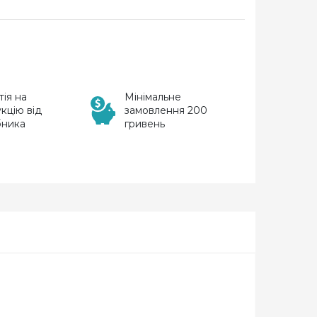
тія на
Мінімальне
кцію від
замовлення 200
бника
гривень