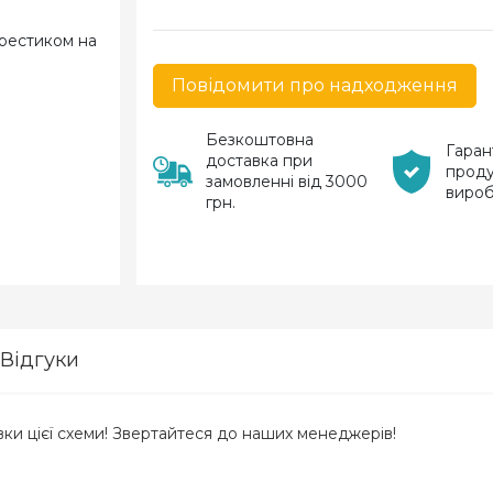
Повідомити про надходження
Безкоштовна
Гаран
доставка при
проду
замовленні від 3000
виро
грн.
Відгуки
и цієї схеми! Звертайтеся до наших менеджерів!