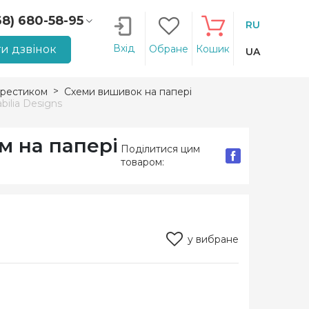
68) 680-58-95
RU
66) 207-14-90
Вхід
и дзвінок
Обране
Кошик
UA
рестиком
Схеми вишивок на папері
ilia Designs
м на папері
Поділитися цим
товаром:
у вибране