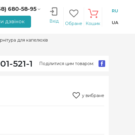
68) 680-58-95
RU
66) 207-14-90
Вхід
и дзвінок
UA
Обране
Кошик
рнітура для капелюхів
1-521-1
Поділитися цим товаром:
у вибране