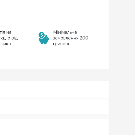
тія на
Мінімальне
кцію від
замовлення 200
бника
гривень