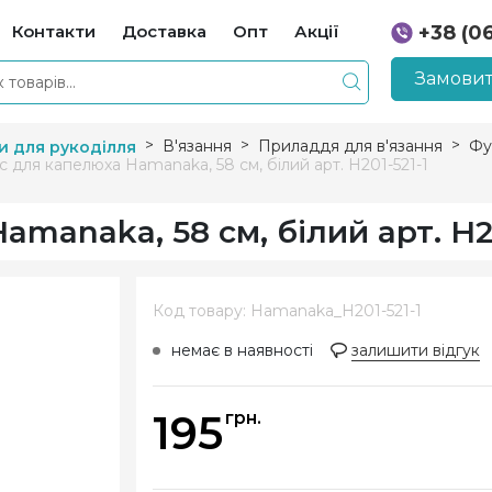
Контакти
Доставка
Опт
Акції
+38 (0
+38 (0
Замовит
В'язання
Приладдя для в'язання
Фу
и для рукоділля
с для капелюха Hamanaka, 58 см, білий арт. H201-521-1
manaka, 58 см, білий арт. H20
Код товару: Hamanaka_H201-521-1
немає в наявності
залишити відгук
195
грн.