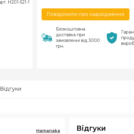
Повідомити про надходження
Безкоштовна
Гаран
доставка при
проду
замовленні від 3000
виро
грн.
Відгуки
Відгуки
Hamanaka