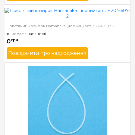
Бренд
Hamanaka
Країна виробник
Японія
Повстяний козирок Hamanaka (чорний) арт. H204-607-2
немає в наявності
0
грн.
Повідомити про надходження
Бренд
Hamanaka
Країна виробник
Японія