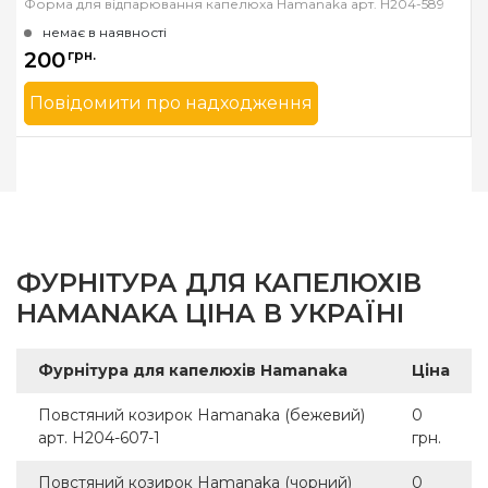
Форма для відпарювання капелюха Hamanaka арт. H204-589
немає в наявності
200
грн.
Повідомити про надходження
Бренд
Hamanaka
Країна виробник
Японія
ФУРНІТУРА ДЛЯ КАПЕЛЮХІВ
HAMANAKA ЦІНА В УКРАЇНІ
Фурнітура для капелюхів Hamanaka
Ціна
Повстяний козирок Hamanaka (бежевий)
0
арт. H204-607-1
грн.
Повстяний козирок Hamanaka (чорний)
0