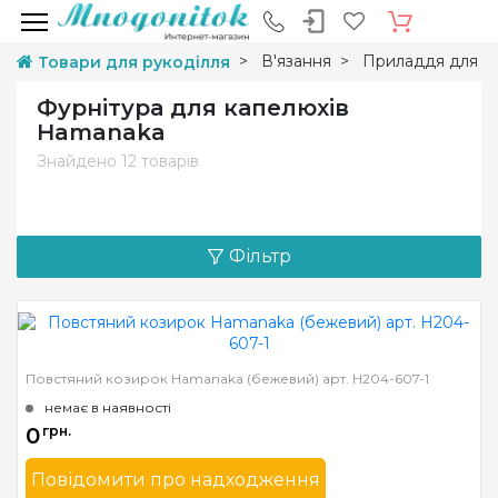
В'язання
Приладдя для в'
Товари для рукоділля
Фурнітура для капелюхів
Hamanaka
Знайдено
12 товарів
Фільтр
Повстяний козирок Hamanaka (бежевий) арт. H204-607-1
немає в наявності
0
грн.
Повідомити про надходження