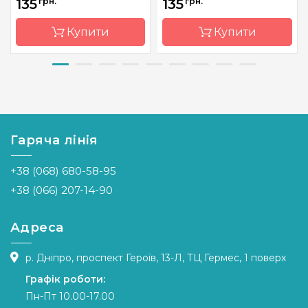
135
грн.
135
грн.
Купити
Купити
Бренд
Вишиванка-
Бренд
Вишиванка-
Мої узори
Мої узори
Країна
Україна
Країна
Україна
виробник
виробник
Гаряча лінія
Розмір
А3
Розмір
А3
+38 (068) 680-58-95
Канва
Aida 14
Канва
Aida 14
+38 (066) 207-14-90
Зашивання
повна
Зашивання
повна
Адреса
р. Дніпро, проспект Героїв, 13-Л, ТЦ Гермес, 1 поверх
Графік роботи:
Пн-Пт 10.00-17.00