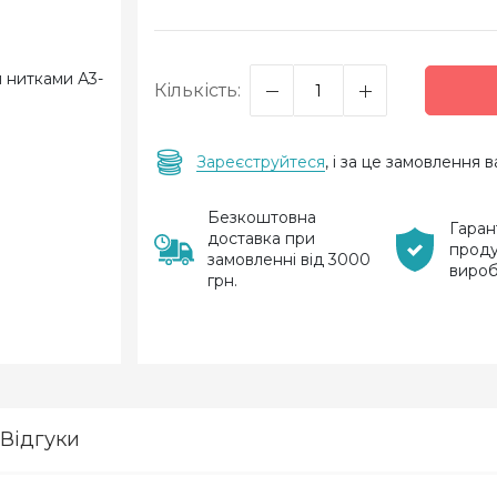
Кількість:
Зареєструйтеся
, і за це замовлення
Безкоштовна
Гаран
доставка при
проду
замовленні від 3000
виро
грн.
Відгуки