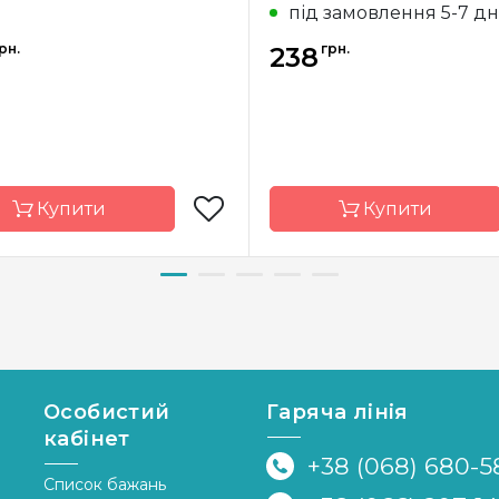
під замовлення 5-7 дн
рн.
грн.
238
Купити
Купити
д
Collection D'Art
Бренд
Collectio
Греція
Країна
ник
виробник
р
15x18 cm
Розмір
18
Особистий
Гаряча лінія
кабінет
Aida 14
Канва
+38 (068) 680-5
ання
повна
Зашивання
Список бажань