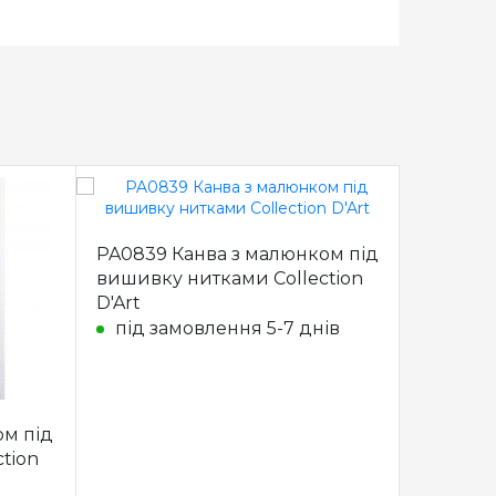
PA0839 Канва з малюнком під
PA1179 
вишивку нитками Collection
вишивку
D'Art
D'Art
під замовлення 5-7 днів
під з
ом під
tion