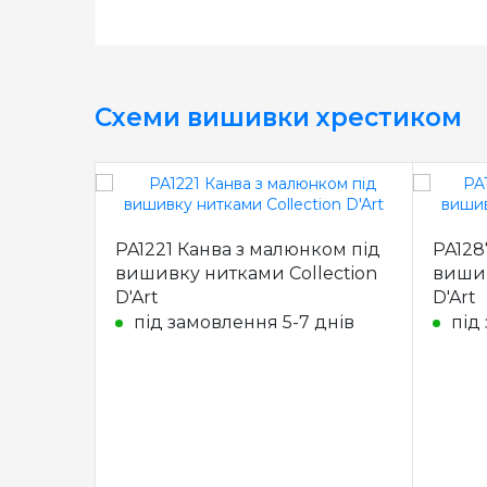
Схеми вишивки хрестиком
PA1221 Канва з малюнком під
PA128
вишивку нитками Collection
вишив
D'Art
D'Art
під замовлення 5-7 днів
під