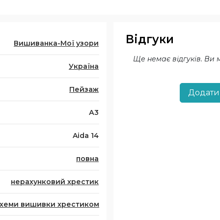
Відгуки
Вишиванка-Мої узори
Ще немає відгуків. Ви
Україна
Пейзаж
Додати
А3
Aida 14
повна
нерахунковий хрестик
хеми вишивки хрестиком