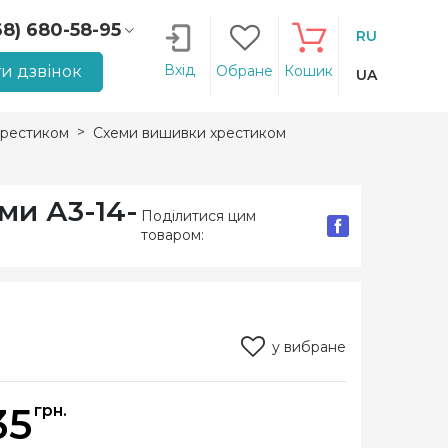
68) 680-58-95
RU
66) 207-14-90
Вхід
и дзвінок
Обране
Кошик
UA
рестиком
Схеми вишивки хрестиком
ми А3-14-
Поділитися цим
товаром:
у вибране
35
грн.