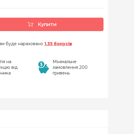
Купити
 вам буде нараховано
1.35 бонусів
тія на
Мінімальне
кцію від
замовлення 200
бника
гривень