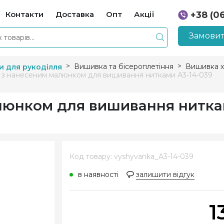
Контакти
Доставка
Опт
Акції
+38 (0
+38 (0
Замовит
Вишивка та бісероплетіння
Вишивка х
и для рукоділля
 з нанесеним малюнком для вишивання нитками А3-14-039
люнком для вишивання нитка
Код товару: vyshyvanka_A3-14-039
в наявності
залишити відгук
1