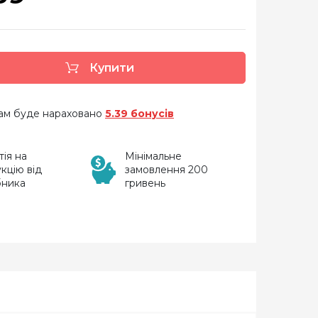
Купити
 вам буде нараховано
5.39 бонусів
тія на
Мінімальне
кцію від
замовлення 200
бника
гривень