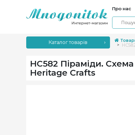
Про нас
Товар
Каталог товарів
HC582
HC582 Піраміди. Схема
Heritage Crafts