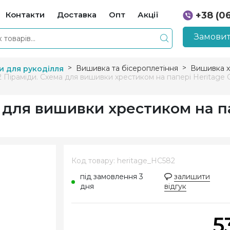
Контакти
Доставка
Опт
Акції
+38 (0
+38 (0
Замовит
Вишивка та бісероплетіння
Вишивка х
и для рукоділля
 Піраміди. Схема для вишивки хрестиком на папері Heritage C
 для вишивки хрестиком на п
Код товару: heritage_HC582
під замовлення 3
залишити
дня
відгук
5