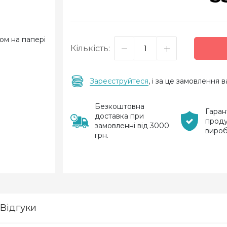
Кількість:
Зареєструйтеся
, і за це замовлення
Безкоштовна
Гаран
доставка при
проду
замовленні від 3000
виро
грн.
Відгуки