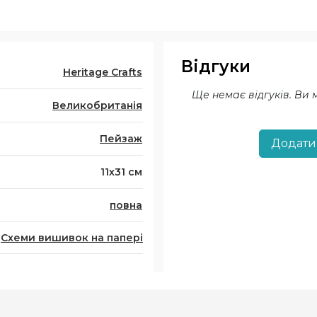
Відгуки
Heritage Crafts
Ще немає відгуків. Ви
Великобританія
Пейзаж
Додати
11х31 см
повна
Схеми вишивок на папері