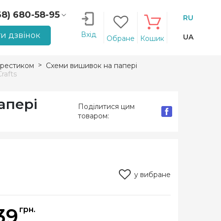
68) 680-58-95
RU
66) 207-14-90
Вхід
и дзвінок
UA
Обране
Кошик
рестиком
Схеми вишивок на папері
rafts
апері
Поділитися цим
товаром:
у вибране
39
грн.