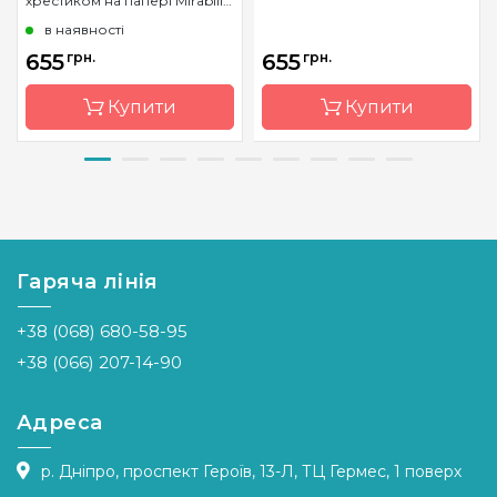
хрестиком на папері Mirabilia
Designs
в наявності
655
грн.
655
грн.
Купити
Купити
Бренд
Mirabilia
Бренд
Mirabilia
Designs
Designs
Країна
США
Країна
США
виробник
виробник
Гаряча лінія
Розмір
31 x 42.5
Розмір
26 x 29 см
см
+38 (068) 680-58-95
Зашивання
часткова
Зашивання
часткова
+38 (066) 207-14-90
Адреса
р. Дніпро, проспект Героїв, 13-Л, ТЦ Гермес, 1 поверх