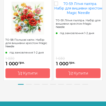
70-59 Літня палітра. Набір для
вишивки хрестом Magic
Needle
під замовлення 1-2 дня
70-58 Польові квіти. Набір
для вишивки хрестом Magic
Needle
під замовлення 1-2 дня
1 030
1 030
1 000
грн.
1 000
грн.
Купити
Купити
Бренд
Magic
Бренд
Magic
Needle
Needle
Країна
Латвія
Країна
Латвія