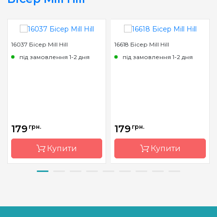
16037 Бісер Mill Hill
16618 Бісер Mill Hill
під замовлення 1-2 дня
під замовлення 1-2 дня
179
грн.
179
грн.
Купити
Купити
Бренд
Mill Hill
Бренд
Mill Hill
Країна
США
Країна
США
виробник
виробник