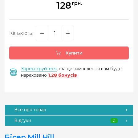
128
грн.
Кількість:
Купити
Зареєструйтеся
, і за це замовлення вам буде
нараховано
1.28 бонусів
Все про товар
Відгуки
0
Бісер Mill Hill