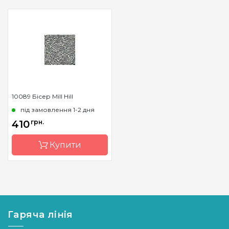
10089 Бісер Mill Hill
під замовлення 1-2 дня
410
грн.
Купити
Бренд
Mill Hill
Країна
США
виробник
Гаряча лінія
Матеріал
скло