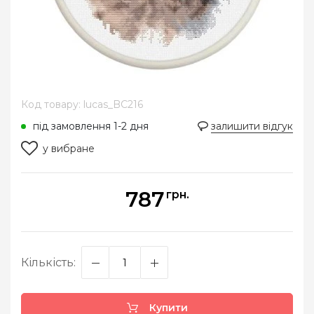
Код товару: lucas_BC216
під замовлення 1-2 дня
залишити відгук
у вибране
787
грн.
Кількість:
Купити