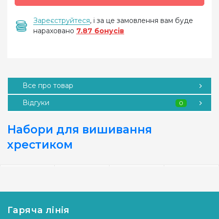
Зареєструйтеся
, і за це замовлення вам буде
нараховано
7.87 бонусів
Все про товар
Відгуки
0
Набори для вишивання
хрестиком
Гаряча лінія
B593 Стиль