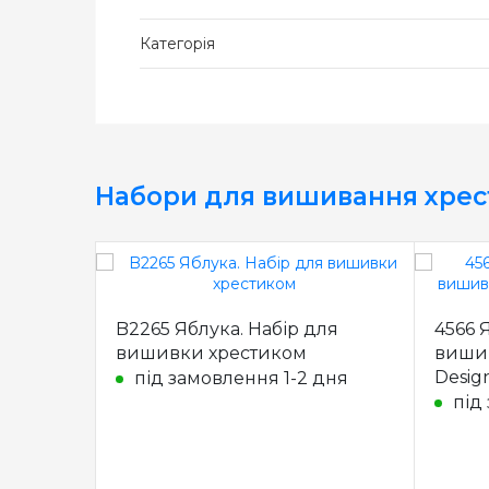
Категорія
Набори для вишивання хре
B2265 Яблука. Набір для
4566 
вишивки хрестиком
вишив
Desig
під замовлення 1-2 дня
під