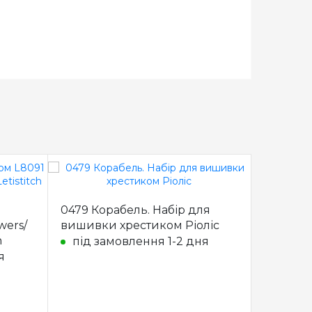
0479 Корабель. Набір для
PN-0007
wers/
вишивки хрестиком Ріоліс
Набір 
h
хрестик
під замовлення 1-2 дня
я
під з