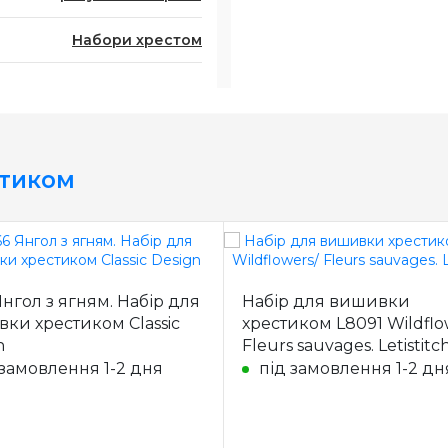
Набори хрестом
стиком
Янгол з ягням. Набір для
Набір для вишивки
ки хрестиком Classic
хрестиком L8091 Wildflo
n
Fleurs sauvages. Letistitc
 замовлення 1-2 дня
під замовлення 1-2 дн