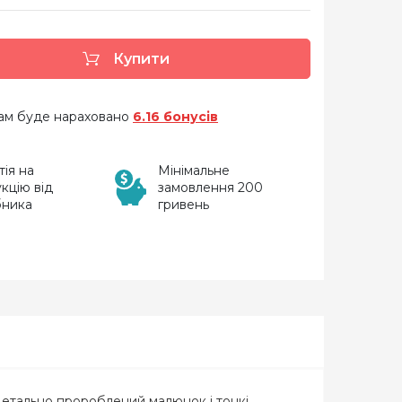
Купити
 вам буде нараховано
6.16 бонусів
тія на
Мінімальне
кцію від
замовлення 200
бника
гривень
 детально пророблений малюнок і тонкі