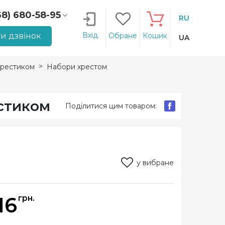
68) 680-58-95
RU
66) 207-14-90
Вхід
и дзвінок
Обране
Кошик
UA
рестиком
Набори хрестом
естиком
Поділитися цим товаром:
у вибране
16
грн.