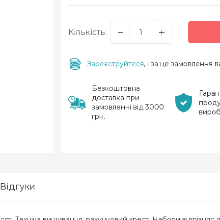
Кількість:
Зареєструйтеся
, і за це замовлення
Безкоштовна
Гаран
доставка при
проду
замовленні від 3000
виро
грн.
Відгуки
8cm. Техніка вишивання: рахунковий хрест. Набори відрізняє