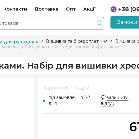
Контакти
Доставка
Опт
Акції
+38 (0
+38 (0
Замовит
Вишивка та бісероплетіння
Вишивка х
и для рукоділля
Композиція з яблуками. Набір для вишивки хрестиком
уками. Набір для вишивки хр
Код товару: lucas_b211
під замовлення 1-2
залишити
дня
відгук
6