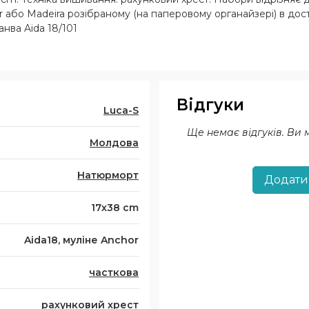
або Madeira розібраному (на паперовому органайзері) в достат
нва Aida 18/101
Відгуки
Luca-S
Ще немає відгуків. Ви
Молдова
Натюрморт
Додати
17х38 cm
Aida18, муліне Anchor
часткова
рахунковий хрест