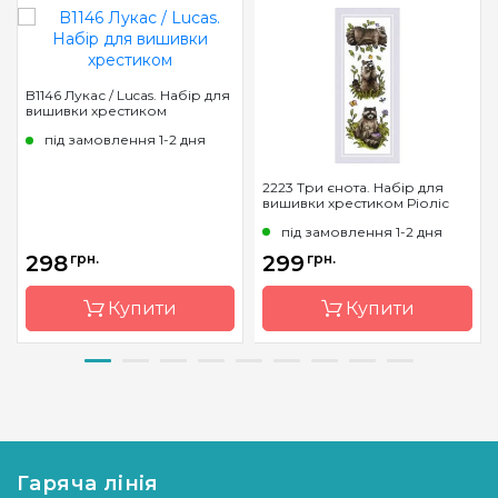
B1146 Лукас / Lucas. Набір для
вишивки хрестиком
під замовлення 1-2 дня
2223 Три єнота. Набір для
вишивки хрестиком Ріоліс
під замовлення 1-2 дня
298
грн.
299
грн.
Купити
Купити
Бренд
Luca-S
Бренд
Riolis
Країна
Молдова
Країна
Литва
виробник
виробник
Гаряча лінія
Розмір
13x16,5cm
Розмір
8*24 см