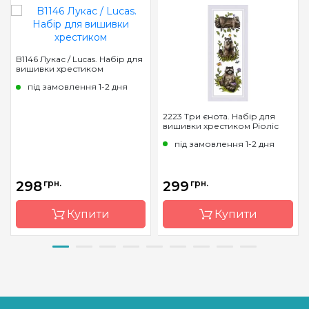
B1146 Лукас / Lucas. Набір для
вишивки хрестиком
під замовлення 1-2 дня
2223 Три єнота. Набір для
вишивки хрестиком Ріоліс
під замовлення 1-2 дня
298
грн.
299
грн.
Купити
Купити
Бренд
Luca-S
Бренд
Riolis
Країна
Молдова
Країна
Литва
виробник
виробник