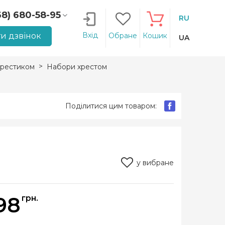
68) 680-58-95
RU
66) 207-14-90
Вхід
и дзвінок
Обране
Кошик
UA
рестиком
Набори хрестом
Поділитися цим товаром:
у вибране
98
грн.