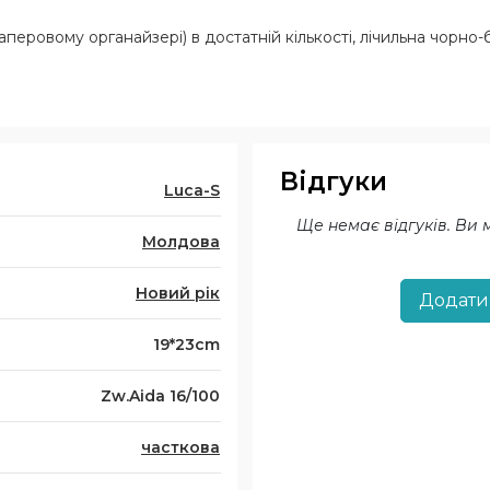
перовому органайзері) в достатній кількості, лічильна чорно-б
Відгуки
Luca-S
Ще немає відгуків. Ви
Молдова
Новий рік
Додати
19*23cm
Zw.Aida 16/100
часткова