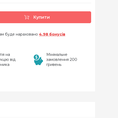
Купити
 вам буде нараховано
4.98 бонусів
тія на
Мінімальне
кцію від
замовлення 200
бника
гривень