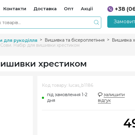
Контакти
Доставка
Опт
Акції
+38 (0
+38 (0
Замовит
Вишивка та бісероплетіння
Вишивка х
и для рукоділля
 Сови. Набір для вишивки хрестиком
 вишивки хрестиком
Код товару: lucas_b1186
під замовлення 1-2
залишити
дня
відгук
4