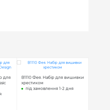
ір для
B1110 Фея. Набір для вишивки
CB001 К
sic
хрестиком
вишивк
під замовлення 1-2 дня
під з
я