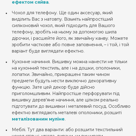
ефектом сяйва
.
Чохол для телефону. Ще один аксесуар, який
виділить Вас з натовпу. Візьміть найпростіший
силіконовий чохол, який підходить для Вашого
телефону, зробіть на ньому за допомогою шила
дірочки, і расшейте його, як звичайну канву. Можете
зробити часткове або повне заповнення, – і той, і той
варіант буде виглядати ефектно.
Кухонне начиння. Вишивку можна нанести не тільки
на кухонний текстиль, але і на дошки, ополоники,
лопатки. Звичайно, прикрашені таким чином
предмети будуть нести виключно декоративну
функцію. Зате цей декор буде дійсно
приголомшливим. Найпростіше перфорувати під
вишивку дерев'яне начиння, але цілком реально
підготувати до вишивки і металевий посуд. Особливо
ефектно виглядають металеві ополоники, розшиті
металізованим муліне
.
Меблі. Тут два варіанти: або розшити текстильний