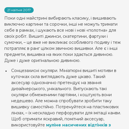
21 квітня 2017
Поки одні майстрині вибирають класику, і вишивають
виключно картини та сорочки, інші не можуть тримати
себе в рамках, і шукають все нові і нові «полотна» для
своїх робіт. Вишиті джинси, скатертини, фартухи і
сумочки, – це вже не викликає особливого подиву і теж
потрапляє в ранг цілком звичною вишивки. Але є і інші
предмети, вишивка на яких поки здається дивиною.
Дуже і дуже оригінальною дивиною.
Сонцезахисні окуляри. Мініатюрні вишиті мотиви в
куточках скла виглядають дуже цікаво. Такий
аксесуар однозначно претендує на звання
дизайнерського, унікального. Випускають такі
окуляри обмеженими партіями, і коштують вони
недешево. Але можна спробувати зробити таку
вишивку самостійно. Потренуйтеся на пластикових
лінзах, – їх нескладно перфорувати для імітації канви.
Щоб отримати яскравий, помітний аксесуар,
використовуйте
муліне насичених відтінків з