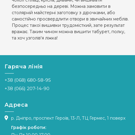
чохол стільці, крісла, дивани, чи вишивати
безпосередньо на дереві. Можна замовити в
столярній майстерні заготовку з дірочками, або
самостійно просвердлити отвори в звичайних меблів.
Процес такої вишивки трудомісткий, зате результат
вражає. Таким чином можна вишити табурет, полку,
та хоч узголів'я ліжка!
Гаряча лінія
+38 (068) 680-58-95
+38 (066) 207-14-90
Адреса
р. Дніпро, проспект Героїв, 13-Л, ТЦ Гермес, 1 поверх
Графік роботи: