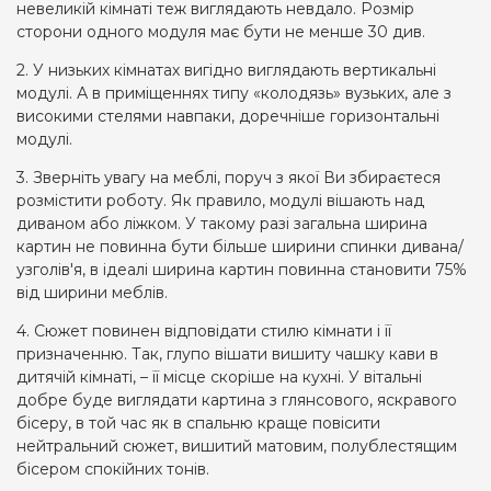
невеликій кімнаті теж виглядають невдало. Розмір
сторони одного модуля має бути не менше 30 див.
2. У низьких кімнатах вигідно виглядають вертикальні
модулі. А в приміщеннях типу «колодязь» вузьких, але з
високими стелями навпаки, доречніше горизонтальні
модулі.
3. Зверніть увагу на меблі, поруч з якої Ви збираєтеся
розмістити роботу. Як правило, модулі вішають над
диваном або ліжком. У такому разі загальна ширина
картин не повинна бути більше ширини спинки дивана/
узголів'я, в ідеалі ширина картин повинна становити 75%
від ширини меблів.
4. Сюжет повинен відповідати стилю кімнати і її
призначенню. Так, глупо вішати вишиту чашку кави в
дитячій кімнаті, – її місце скоріше на кухні. У вітальні
добре буде виглядати картина з глянсового, яскравого
бісеру, в той час як в спальню краще повісити
нейтральний сюжет, вишитий матовим, полублестящим
бісером спокійних тонів.