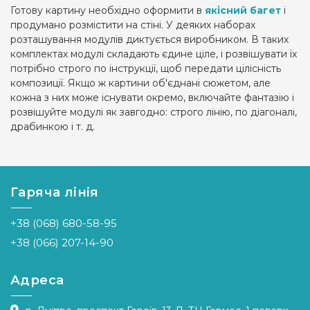
Готову картину необхідно оформити в
якісний багет
і
продумано розмістити на стіні. У деяких наборах
розташування модулів диктується виробником. В таких
комплектах модулі складають єдине ціле, і розвішувати їх
потрібно строго по інструкції, щоб передати цілісність
композиції. Якщо ж картини об'єднані сюжетом, але
кожна з них може існувати окремо, включайте фантазію і
розвішуйте модулі як завгодно: строго лінію, по діагоналі,
драбинкою і т. д.
Гаряча лінія
+38 (068) 680-58-95
+38 (066) 207-14-90
Адреса