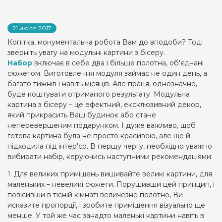
21 июля 2017
Копітка, монументальна робота Вам до вподоби? Тоді
зверніть увагу на модульні картини з бісеру.
Набор
включає в себе два і більше полотна, об'єднані
сюжетом. Виготовлення модуля займає не один день, а
багато тижнів і навіть місяців. Але праця, однозначно,
буде коштувати отриманого результату. Модульна
картина з бісеру – це ефектний, ексклюзивний декор,
який прикрасить Ваш будинок або стане
неперевершеним подарунком. І дуже важливо, щоб
готова картина була не просто красивою, але ще й
підходила під інтер'єр. В першу чергу, необхідно уважно
вибирати набір, керуючись наступними рекомендаціями:
1. Для великих приміщень вишивайте великі картини, для
маленьких – невеликі сюжети. Порушивши цей принцип, і
повісивши в тісній кімнаті величезне полотно, Ви
исказите пропорції, і зробите приміщення візуально ще
менше. У той же час занадто маленькі картини навіть в