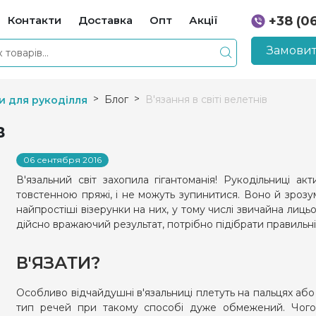
Контакти
Доставка
Опт
Акції
+38 (0
+38 (0
Замовит
Блог
В'язання в світі велетнів
и для рукоділля
в
06 сентября 2016
В'язальний світ захопила гігантоманія! Рукодільниці ак
товстенною пряжі, і не можуть зупинитися. Воно й зрозумі
найпростіші візерунки на них, у тому числі звичайна лиц
дійсно вражаючий результат, потрібно підібрати правильні
В'ЯЗАТИ?
Особливо відчайдушні в'язальниці плетуть на пальцях або к
тип речей при такому способі дуже обмежений. Чого