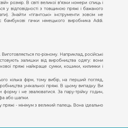
ій» розмір. В світі великої в'язки номери спиць і
ься у відповідності з товщиною пряжі і бажаного
ти). Знайти «гігантські» інструменти зовсім не
є бамбукові гачки німецького виробника Addi.
 Виготовляється по-різному. Наприклад, російські
истовують залишки від виробництва одягу: вони
ічкової пряжі найкраще сумки, кошики, килимки і
го кілька фірм, тому вибір, на перший погляд,
робництва унікальної пряжі. В цьому випадку Ви
 форму і не звалюватися. За пару-трійку годин,
рфа або шапки.
у пряжі - мінімум з великий палець. Вона ідеально