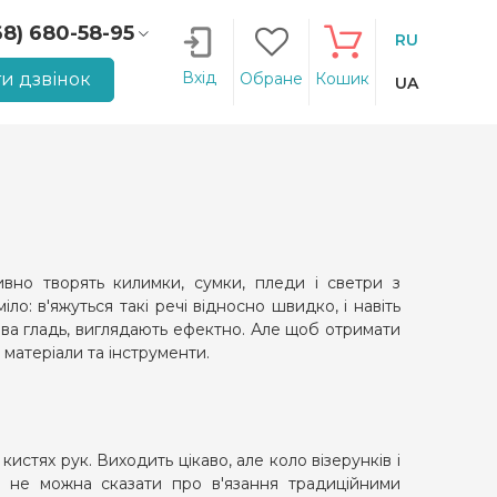
68) 680-58-95
RU
66) 207-14-90
Вхід
и дзвінок
Обране
Кошик
UA
тивно творять килимки, сумки, пледи і светри з
ло: в'яжуться такі речі відносно швидко, і навіть
ьова гладь, виглядають ефектно. Але щоб отримати
 матеріали та інструменти.
истях рук. Виходить цікаво, але коло візерунків і
 не можна сказати про в'язання традиційними