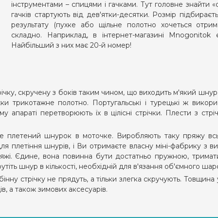
інструментами – спицями і гачками. Тут головне знайти «св
гачків стартують від дев'ятки-десятки. Розмір підбираєт
результату (пухке або щільне полотно хочеться отрима
складно. Наприклад, в інтернет-магазині Mnogonitok 
Найбільший з них має 20-й номер!
чку, скручену з боків таким чином, що виходить м'який шнур.
ки трикотажне полотно. Португальські і турецькі ж викор
у апараті перетворюють їх в цілісні стрічки. Плести з стр
е плетений шнурок в моточке. Виробляють таку пряжу всьо
 плетіння шнурів, і Ви отримаєте власну міні-фабрику з ви
яжі. Єдине, вона повинна бути достатньо пружною, тримати
тіть шнур в кількості, необхідній для в'язання об'ємного ша
бінну стрічку не прядуть, а тільки злегка скручують. Товщина 
ів, а також зимових аксесуарів.