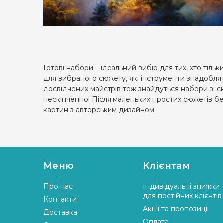
Готові набори – ідеальний вибір для тих, хто тіл
для вибраного сюжету, які інструменти знадоблять
досвідчених майстрів теж знайдуться набори зі 
нескінченно! Після маленьких простих сюжетів бе
картин з авторським дизайном.
Меню
Клієнтам
Про нас
Індивідуальні знижки
для постійних клієнтів
Контакти
Акції та пропозиції
Доставка
Оплата