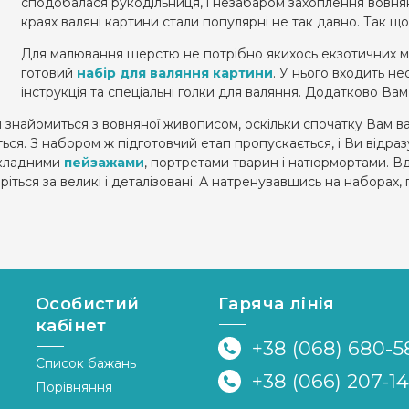
сподобалася рукодільниця, і незабаром захоплення вовн
краях валяні картини стали популярні не так давно. Так щ
Для малювання шерстю не потрібно якихось екзотичних ма
готовий
набір для валяння картини
. У нього входить не
інструкція та спеціальні голки для валяння. Додатково Ва
ьки знайомиться з вовняної живописом, оскільки спочатку Вам 
ся. З набором ж підготовчий етап пропускається, і Ви відраз
складними
пейзажами
, портретами тварин і натюрмортами. В
ріться за великі і деталізовані. А натренувавшись на наборах
Особистий
Гаряча лінія
кабінет
+38 (068) 680-5
Список бажань
+38 (066) 207-1
Порівняння