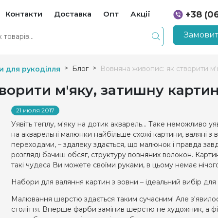
Контакти
Доставка
Опт
Акції
+38 (0
+38 (0
Замовит
Блог
Вовняна живопис: як створити м'
и для рукоділля
ворити м'яку, затишну карти
21 июля 2017
Уявіть теплу, м'яку на дотик акварель… Таке неможливо уя
на акварельні малюнки найбільше схожі картини, валяні з в
переходами, – здалеку здається, що малюнок і правда за
розгляді бачиш обсяг, структуру вовняних волокон. Карти
такі чудеса Ви можете своїми руками, в цьому немає нічо
Набори для валяння картин з вовни – ідеальний вибір для
Малювання шерстю здається таким сучасним! Але з'явилос
століття. Вперше фарби замінив шерстю не художник, а ф