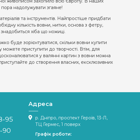
яної живописом захопило всю Європу. В наших
о пора надолужувати згаяне!
теріалів та інструментів. Найпростіше придбати
обхідну кількість вовни, нитки, основа з фетру,
м знадобиться хіба що ножиці.
важко буде зорієнтуватися, скільки вовни купити
у можете приступити до творчості. Втім, для
досконалюватися у валянні картин з вовни можна
, приступайте до створення власних, ексклюзивних
Адреса
р. Дніпро, проспект Героїв, 13-Л,
8-95
ТЦ Гермес, 1 поверх
4-90
Графік роботи: