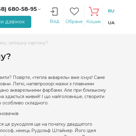
68) 680-58-95
RU
66) 207-14-90
Вхід
и дзвінок
Обране
Кошик
UA
яку, затишну картину?
ну?
вити? Повірте, «тепла акварель» вже існує! Саме
овни. Легкі, напівпрозорі мазки з плавними
вдано акварельними фарбами. Але при близькому
на здається живий! І що найголовніше, створити
го особливо складного.
 новачків
я це рукоділля ще на початку двадцятого
ілософ, німець Рудольф Штайнер. Його ідея