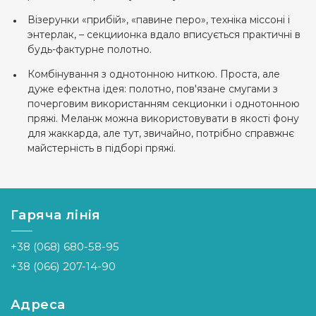
Візерунки «прибій», «павине перо», техніка міссоні і
энтерлак, – секциионка вдало вписується практичні в
будь-фактурне полотно.
Комбінування з однотонною ниткою. Проста, але
дуже ефектна ідея: полотно, пов'язане смугами з
почерговим використанням секционки і однотонною
пряжі. Меланж можна використовувати в якості фону
для жаккарда, але тут, звичайно, потрібно справжнє
майстерність в підборі пряжі.
Гаряча лінія
+38 (068) 680-58-95
+38 (066) 207-14-90
Адреса