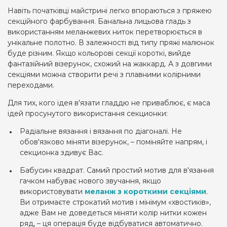
Навіть початківці майстрині легко впораються з пряжею
секційного фарбування. Банальна лицьова гладь з
використанням меланжевих ниток перетворюється в
унікальне полотно. В залежності від типу пряжі малюнок
буде різним. Якщо кольорові секції короткі, вийде
фантазійний візерунок, схожий на жаккард. А з довгими
секціями можна створити речі з плавними колірними
переходами.
Для тих, кого ідея в'язати гладдю не приваблює, є маса
ідей просунутого використання секционки:
Радіальне вязання і вязання по діагоналі. Не
обов'язково міняти візерунок, – поміняйте напрям, і
секционка здивує Вас.
Бабусин квадрат. Самий простий мотив для в'язання
гачком набуває нового звучання, якщо
використовувати
меланж з короткими секціями
.
Ви отримаєте строкатий мотив і мінімум «хвостиків»,
адже Вам не доведеться міняти колір нитки кожен
ряд, – ця операція буде відбуватися автоматично.