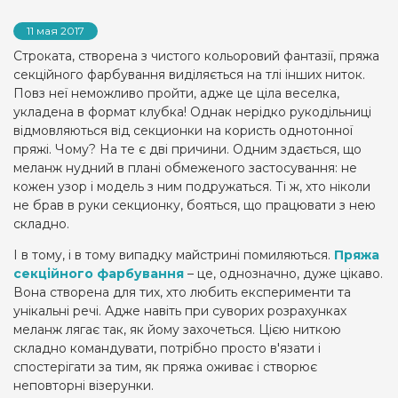
11 мая 2017
Строката, створена з чистого кольоровий фантазії, пряжа
секційного фарбування виділяється на тлі інших ниток.
Повз неї неможливо пройти, адже це ціла веселка,
укладена в формат клубка! Однак нерідко рукодільниці
відмовляються від секционки на користь однотонної
пряжі. Чому? На те є дві причини. Одним здається, що
меланж нудний в плані обмеженого застосування: не
кожен узор і модель з ним подружаться. Ті ж, хто ніколи
не брав в руки секционку, бояться, що працювати з нею
складно.
І в тому, і в тому випадку майстрині помиляються.
Пряжа
секційного фарбування
– це, однозначно, дуже цікаво.
Вона створена для тих, хто любить експерименти та
унікальні речі. Адже навіть при суворих розрахунках
меланж лягає так, як йому захочеться. Цією ниткою
складно командувати, потрібно просто в'язати і
спостерігати за тим, як пряжа оживає і створює
неповторні візерунки.