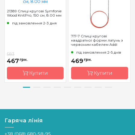
21389 Спиці кругові Symfonie
Wood KnitPro, 150 см, 8.00 мм
під замовлення 2-3 дня
717-7 Спиці кругові
квадратної форми латунь з
червоним кабелем Addi
під замовлення 2-5 днів
583
467
грн.
469
грн.
Купити
Купити
Бренд
KnitPro
Бренд
Addi
Країна
Індія
Країна
Німеччина
виробник
виробник
Гаряча лінія
Тип
кругові
Тип спиць
кругові
спиць
Матеріал
латунь
+38 (068) 680-58-95