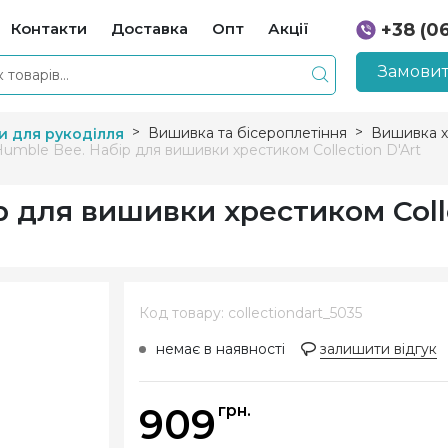
Контакти
Доставка
Опт
Акції
+38 (0
+38 (0
Замовит
Вишивка та бісероплетіння
Вишивка х
и для рукоділля
Humble Bee. Набір для вишивки хрестиком Collection D'Art
р для вишивки хрестиком Coll
Код товару: collectiondart_5035
немає в наявності
залишити відгук
909
грн.