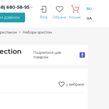
68) 680-58-95
RU
66) 207-14-90
Вхід
и дзвінок
Обране
Кошик
UA
рестиком
Набори хрестом
ection
Поділитися цим
товаром:
у вибране