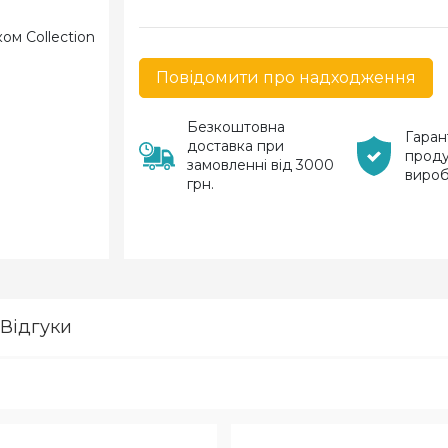
Повідомити про надходження
Безкоштовна
Гаран
доставка при
проду
замовленні від 3000
виро
грн.
Відгуки