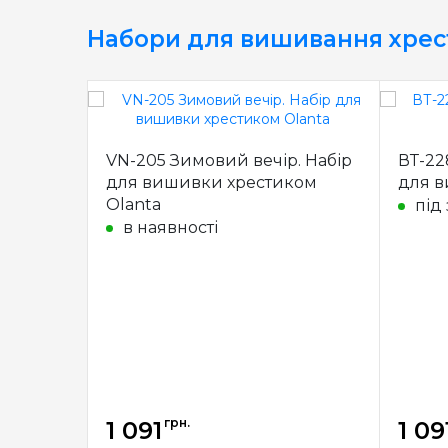
Набори для вишивання хре
VN-205 Зимовий вечір. Набір
ВТ-22
для вишивки хрестиком
для в
Olanta
під
в наявності
грн.
1 091
1 09