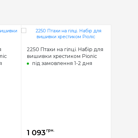
я
2250 Птахи на гілці. Набір для
K-31 Ябл
ліс
вишивки хрестиком Ріоліс
вишивк
я
під замовлення 1-2 дня
під з
грн.
1 093
1 093