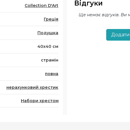
Відгуки
Collection D'Art
Ще немає відгуків. Ви
Греція
Подушка
Додати
40х40 см
страмін
повна
нерахунковий хрестик
Набори хрестом