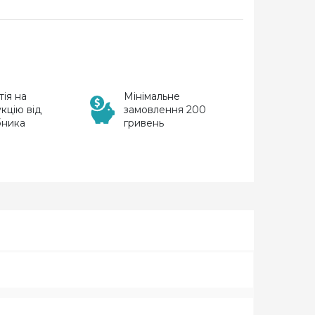
тія на
Мінімальне
кцію від
замовлення 200
бника
гривень