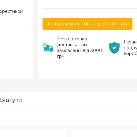
Повідомити про надходження
Безкоштовна
Гаран
доставка при
проду
замовленні від 3000
виро
грн.
Відгуки