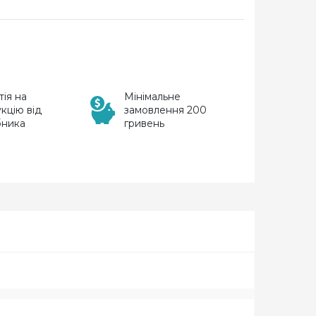
тія на
Мінімальне
кцію від
замовлення 200
бника
гривень