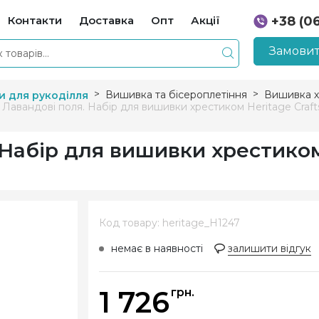
Контакти
Доставка
Опт
Акції
+38 (0
+38 (0
Замовит
Вишивка та бісероплетіння
Вишивка х
и для рукоділля
 Лавандові поля. Набір для вишивки хрестиком Heritage Craft
 Набір для вишивки хрестиком
Код товару: heritage_H1247
немає в наявності
залишити відгук
1 726
грн.