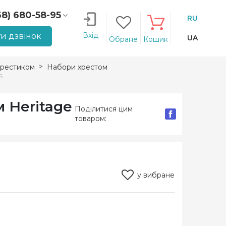
68) 680-58-95
RU
66) 207-14-90
Вхід
и дзвінок
UA
Обране
Кошик
рестиком
Набори хрестом
s
 Heritage
Поділитися цим
товаром:
у вибране