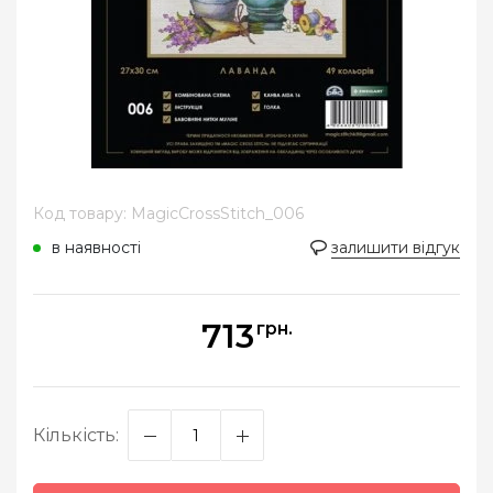
Код товару: MagicCrossStitch_006
в наявності
залишити відгук
713
грн.
Кількість: