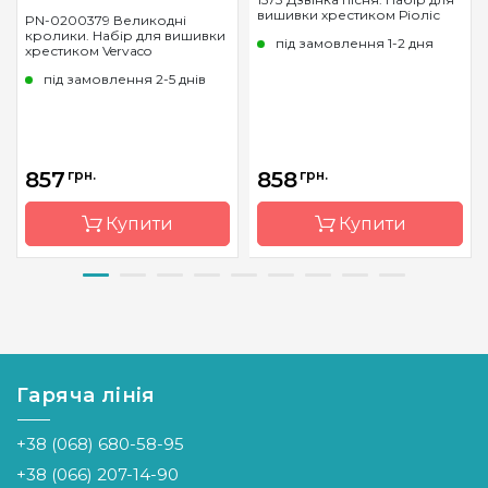
вишивки хрестиком Ріоліс
PN-0200379 Великодні
кролики. Набір для вишивки
під замовлення 1-2 дня
хрестиком Vervaco
під замовлення 2-5 днів
857
грн.
858
грн.
Купити
Купити
Бренд
Vervaco
Бренд
Riolis
Країна
Бельгія
Країна
Литва
виробник
виробник
Гаряча лінія
Розмір
8x12 см *3
Розмір
40х40 см
шт
Канва
Aida 14
+38 (068) 680-58-95
Канва
Aida № 18
Zweigart
Zweigart
+38 (066) 207-14-90
Зашивання
часткова