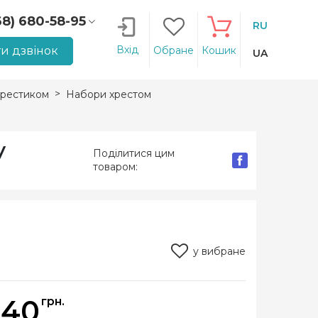
68) 680-58-95
RU
66) 207-14-90
Вхід
и дзвінок
Обране
Кошик
UA
рестиком
Набори хрестом
y
Поділитися цим
товаром:
у вибране
440
грн.