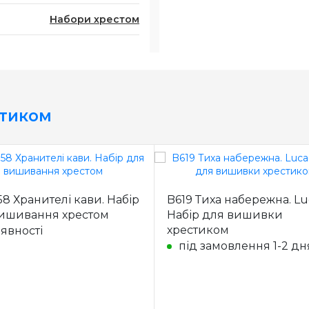
Набори хрестом
стиком
8 Хранителі кави. Набір
B619 Тиха набережна. Lu
ишивання хрестом
Набір для вишивки
хрестиком
аявності
під замовлення 1-2 дн