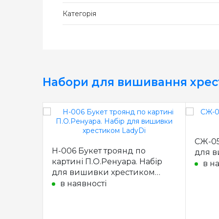
Категорія
Набори для вишивання хре
СЖ-05
Н-006 Букет троянд по
для в
картині П.О.Ренуара. Набір
в н
для вишивки хрестиком
LadyDi
в наявності