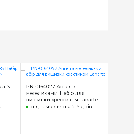
ca-S
PN-0164072 Ангел з
PN-0165
метеликами. Набір для
Набір 
вишивки хрестиком Lanarte
хрестик
я
під замовлення 2-5 днів
під з