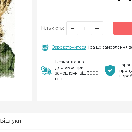
Кількість:
Зареєструйтеся
, і за це замовлення
Безкоштовна
Гаран
доставка при
проду
замовленні від 3000
виро
грн.
Відгуки