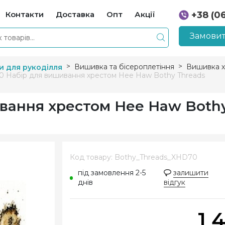
Контакти
Доставка
Опт
Акції
+38 (0
+38 (0
Замовит
Вишивка та бісероплетіння
Вишивка х
и для рукоділля
 Набір для вишивання хрестом Hee Haw Bothy Threads
вання хрестом Hee Haw Both
Код товару: Bothy_Threads_XHD70
під замовлення 2-5
залишити
днів
відгук
1 