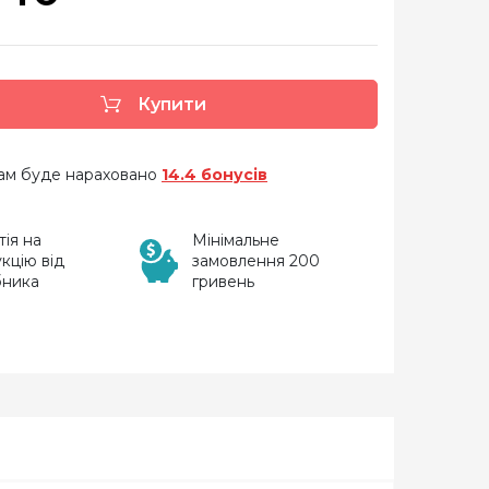
Купити
 вам буде нараховано
14.4 бонусів
тія на
Мінімальне
кцію від
замовлення 200
бника
гривень