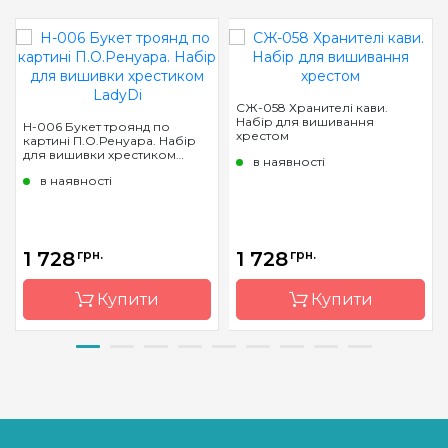
СЖ-058 Хранителі кави.
Набір для вишивання
Н-006 Букет троянд по
хрестом
картині П.О.Ренуара. Набір
для вишивки хрестиком
в наявності
LadyDi
в наявності
1 728
грн.
1 728
грн.
Купити
Купити
Бренд
LadyDi
Бренд
Золотое
руно
Країна
Україна
виробник
Країна
Росія