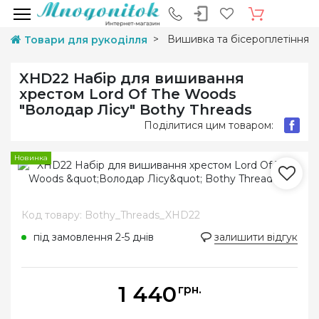
Вишивка та бісероплетіння
Товари для рукоділля
XHD22 Набір для вишивання
хрестом Lord Of The Woods
"Володар Лісу" Bothy Threads
Поділитися цим товаром:
Новинка
Код товару: Bothy_Threads_XHD22
під замовлення 2-5 днів
залишити відгук
1 440
грн.