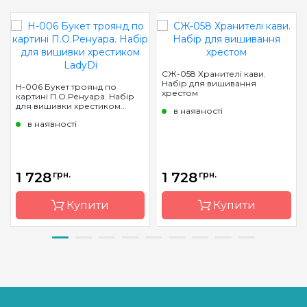
СЖ-058 Хранителі кави.
Набір для вишивання
Н-006 Букет троянд по
хрестом
картині П.О.Ренуара. Набір
для вишивки хрестиком
в наявності
LadyDi
в наявності
1 728
грн.
1 728
грн.
Купити
Купити
Бренд
LadyDi
Бренд
Золотое
руно
Країна
Україна
виробник
Країна
Росія