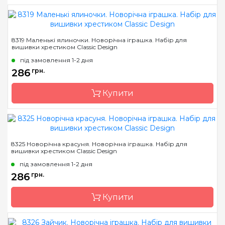
Бренд
Classic Design
8319 Маленькі ялиночки. Новорічна іграшка. Набір для
вишивки хрестиком Classic Design
Країна виробник
Україна
під замовлення 1-2 дня
Розмір
19 х 13 см
286
грн.
Канва
канва Darice 14
пластиковая
Купити
Зашивання
повна
Бренд
Classic Design
8325 Новорічна красуня. Новорічна іграшка. Набір для
вишивки хрестиком Classic Design
Країна виробник
Україна
під замовлення 1-2 дня
Розмір
6 х 9 см
286
грн.
Канва
канва Darice 14
пластиковая
Купити
Зашивання
повна