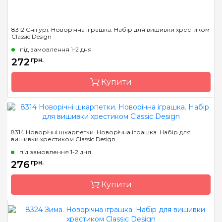
8312 Снігурі. Новорічна іграшка. Набір для вишивки хрестиком
Classic Design
під замовлення 1-2 дня
272
грн.
Купити
Бренд
Classic Design
8314 Новорічні шкарпетки. Новорічна іграшка. Набір для
вишивки хрестиком Classic Design
Країна виробник
Україна
під замовлення 1-2 дня
Розмір
9 х 13 см
276
грн.
Канва
канва Darice 14
пластиковая
Купити
Зашивання
повна