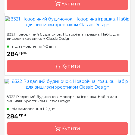
Купити
Зашивання
повна
Бренд
Classic Design
8321 Новорічний будиночок. Новорічна іграшка. Набір для
вишивки хрестиком Classic Design
Країна виробник
Україна
під замовлення 1-2 дня
Розмір
15 х 10 см
284
грн.
Канва
Aida 14 Zweigart
Купити
Зашивання
часткова
Бренд
Classic Design
8322 Різдвяний будиночок. Новорічна іграшка. Набір для
вишивки хрестиком Classic Design
Країна виробник
Україна
під замовлення 1-2 дня
Розмір
19 х 13 см
284
грн.
Канва
канва Darice 14
пластиковая
Купити
Зашивання
повна