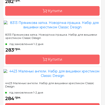
282
грн.
Канва
канва Darice 14
пластиковая
Купити
Зашивання
повна
Бренд
Classic Design
8313 Пряникова хатка. Новорічна іграшка. Набір для вишивки
хрестиком Classic Design
Країна виробник
Україна
під замовлення 1-2 дня
Розмір
21 х 17 см
283
грн.
Канва
Aida 16 біла (Україна)
Купити
Зашивання
повна
Бренд
Classic Design
4423 Маленькі ангели. Набір для вишивки хрестиком Classic
Design
Країна виробник
Україна
під замовлення 1-2 дня
Розмір
9 х 12 см
284
грн.
Канва
канва Darice 14
пластиковая