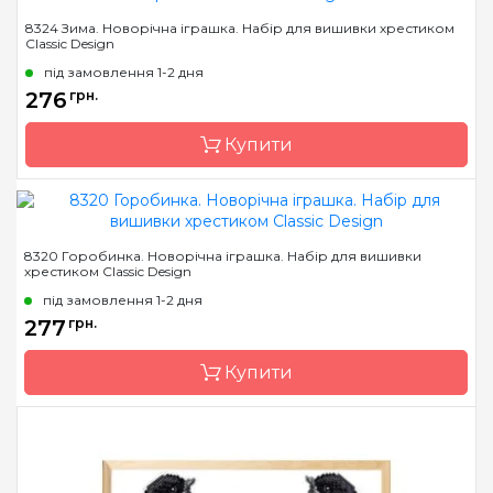
Бренд
Classic Design
8324 Зима. Новорічна іграшка. Набір для вишивки хрестиком
Classic Design
Країна виробник
Україна
під замовлення 1-2 дня
Розмір
12 х 9 см
276
грн.
Канва
канва Darice 14
пластиковая
Купити
Зашивання
повна
Бренд
Classic Design
8320 Горобинка. Новорічна іграшка. Набір для вишивки
хрестиком Classic Design
Країна виробник
Україна
під замовлення 1-2 дня
Розмір
9 х 9 см
277
грн.
Канва
канва Darice 14
пластиковая
Купити
Зашивання
повна
Бренд
Classic Design