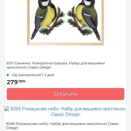
Країна виробник
Україна
Розмір
9 х 9 см
Канва
канва Darice 14
пластиковая
Зашивання
повна
8311 Синичка. Новорічна іграшка. Набір для вишивки
хрестиком Classic Design
під замовлення 1-2 дня
279
грн.
Купити
Бренд
Classic Design
8369 Ромашкове небо. Набір для вишивки хрестиком Classic
Design
Країна виробник
Україна