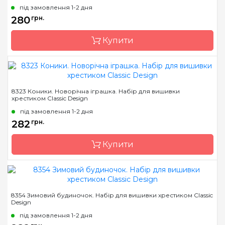
під замовлення 1-2 дня
Розмір
13 х 10 см
280
грн.
Канва
канва Darice 14
пластиковая
Купити
Зашивання
повна
Бренд
Classic Design
8323 Коники. Новорічна іграшка. Набір для вишивки
хрестиком Classic Design
Країна виробник
Україна
під замовлення 1-2 дня
Розмір
20 х 20 см
282
грн.
Канва
Aida 16 біла (Україна)
Купити
Зашивання
повна
Бренд
Classic Design
8354 Зимовий будиночок. Набір для вишивки хрестиком Classic
Design
Країна виробник
Україна
під замовлення 1-2 дня
Розмір
11 х 11 см