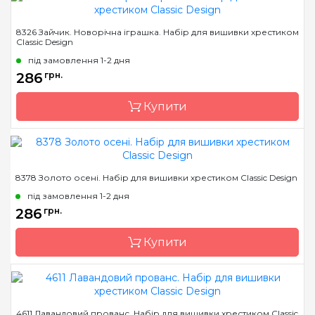
Бренд
Classic Design
8326 Зайчик. Новорічна іграшка. Набір для вишивки хрестиком
Classic Design
Країна виробник
Україна
під замовлення 1-2 дня
Розмір
14 х 10 см
286
грн.
Канва
канва Darice 14
пластиковая
Купити
Зашивання
повна
Бренд
Classic Design
8378 Золото осені. Набір для вишивки хрестиком Classic Design
Країна виробник
Україна
під замовлення 1-2 дня
Розмір
8 х 13 см
286
грн.
Канва
канва Darice 14
Купити
пластиковая
Зашивання
повна
Бренд
Classic Design
4611 Лавандовий прованс. Набір для вишивки хрестиком Classic