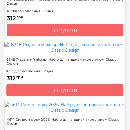
Design
Країна виробник
Україна
під замовлення 1-2 дня
Розмір
18,7*15 см
312
грн.
Канва
Aida 16 біла (Україна)
Купити
Зашивання
повна
Бренд
Classic Design
8348 Різдвяний ліхтар. Набір для вишивки хрестиком Classic
Design
Країна виробник
Україна
під замовлення 1-2 дня
Розмір
13 х 17 см
312
грн.
Канва
Aida 14 Zweigart
Купити
Зашивання
повна
Бренд
Classic Design
4614 Символ року 2026. Набір для вишивки хрестиком Classic
Design
Країна виробник
Україна