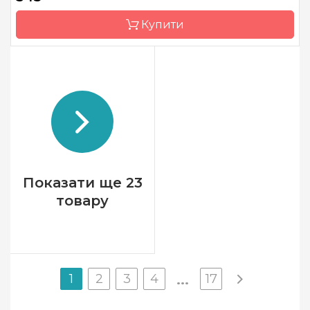
Канва
Aida 16 біла (Україна)
Купити
Зашивання
часткова
Бренд
Classic Design
Країна виробник
Україна
Розмір
20 х 14 см
Канва
Aida 16 Zweigart
Зашивання
повна
Показати ще 23
товару
1
2
3
4
17
...