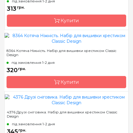
під замовлення 1-2 дня
Розмір
21 х 30 см
313
грн.
Канва
Aida 16 біла (Україна)
Купити
Зашивання
повна
Бренд
Classic Design
8364 Котяча Ніжність. Набір для вишивки хрестиком Classic
Design
Країна виробник
Україна
під замовлення 1-2 дня
Розмір
20 х 30 см
320
грн.
Канва
Darice 14 пластикова
Купити
Зашивання
повна
Бренд
Classic Design
4376 Друзі сніговика. Набір для вишивки хрестиком Classic
Design
Країна виробник
Україна
під замовлення 1-2 дня
Розмір
24 х 26 см
345
грн.