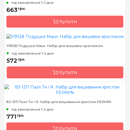
під замовлення 1-2 дня
663
грн.
Купити
PB128 Подушка Маки. Набір для вишивки хрестиком
Бренд
Luca-S
під замовлення 1-2 дня
Країна виробник
Молдова
572
грн.
Розмір
40х40 cm
Купити
Канва
Fein-Floba, муліне
Anchor
Зашивання
часткова
Бренд
Luca-S
83-1311 Пазл Ти і Я. Набір для вишивання хрестом PERMIN
Країна виробник
Молдова
під замовлення 1-2 дня
Розмір
40х40 cm
771
грн.
Канва
Fein-Floba, муліне
Купити
Anchor