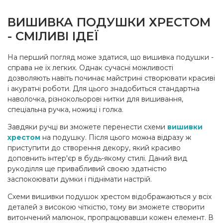
ВИШИВКА ПОДУШКИ ХРЕСТОМ
- СМІЛИВІ ІДЕЇ
На перший погляд може здатися, що вишивка подушки -
справа не їх легких. Однак сучасні можливості
дозволяють навіть починає майстрині створювати красиві
і акуратні роботи. Для цього знадобиться стандартна
наволочка, різнокольорові нитки для вишивання,
спеціальна ручка, ножиці і голка.
Завдяки ручці ви зможете перенести схеми
вишивки
хрестом
на подушку. Після цього можна відразу ж
приступити до створення декору, який красиво
доповнить інтер'єр в будь-якому стилі. Даний вид
рукоділля ще привабливий своєю здатністю
заспокоювати думки і піднімати настрій.
Схеми вишивки подушок хрестом відображаються у всіх
деталей з високою чіткістю, тому ви зможете створити
витончений малюнок, пропрацювавши кожен елемент. В