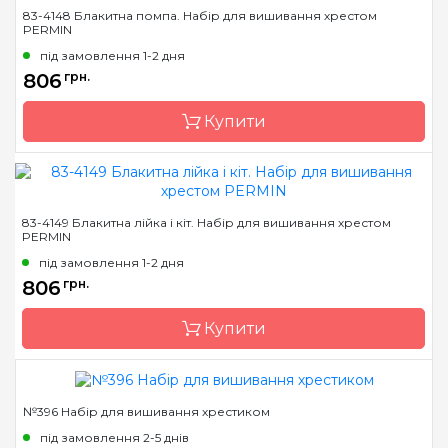
Бренд
Permin
83-4148 Блакитна помпа. Набір для вишивання хрестом
PERMIN
Країна виробник
Данія
під замовлення 1-2 дня
Розмір
39х39 см
806
грн.
Канва
AIDA Permin №8
Купити
Зашивання
часткова
Бренд
Permin
83-4149 Блакитна лійка і кіт. Набір для вишивання хрестом
PERMIN
Країна виробник
Данія
під замовлення 1-2 дня
Розмір
36х36 см
806
грн.
Канва
AIDA Permin №8
Купити
Зашивання
повна
№396 Набір для вишивання хрестиком
Бренд
Permin
під замовлення 2-5 днів
Країна виробник
Данія