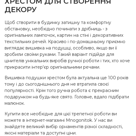
ХРЕСТОМ ДЛЯ СТВОРЕННЯ
ДЕКОРУ
Щоб створити в будинку затишну та комфортну
обстановку, необхідно починати з дрібниць - з
оригінальних лампочок, картин на стіні і декоративних
текстильних речей. Красиво і по-домашньому приємно
виглядає вишивка на подушці, особливо, якщо ви її
зробили своїми руками. Такий варіант підійде для
цінителів унікальних виробів ручної роботи і тих, хто хоче
прикрасити інтер'єр оригінальними речами.
Вишивка подушки хрестом була актуальна ще 100 років
тому і до сьогоднішнього дня не втратила своєї
популярності. Крім того ручна робота є прекрасним
подарунком на будь-яке свято. Головне, вдало підібрати
малюнок.
Купити все необхідне для цієї трепетної роботи ви
можете в інтернет-магазині Mnogonitok. У нас ви
знайдете великий вибір орнаментів різної складності,
якісні матеріали та доступні ціни.