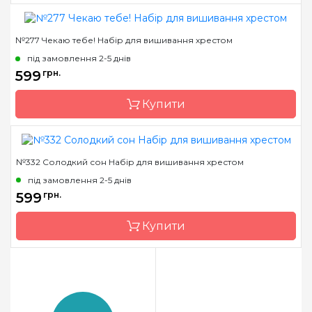
№277 Чекаю тебе! Набір для вишивання хрестом
Бренд
Dantel
під замовлення 2-5 днів
Країна виробник
Україна
599
грн.
Розмір
23 * 26
Купити
Канва
Канва АІDA 16 + муліне
DMC
Зашивання
часткова
№332 Солодкий сон Набір для вишивання хрестом
Бренд
Чарівна Мить
під замовлення 2-5 днів
Країна виробник
Україна
599
грн.
Розмір
44x44 см
Купити
Канва
Aida 11
Зашивання
повна
Бренд
Чарівна Мить
Країна виробник
Україна