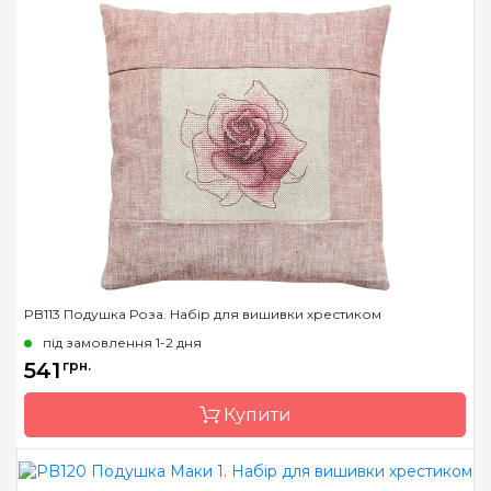
Бренд
Luca-S
Країна виробник
Молдова
Розмір
40х40 cm
Канва
Floba / 53 ct.25, муліне
Anchor
Зашивання
часткова
PB113 Подушка Роза. Набір для вишивки хрестиком
під замовлення 1-2 дня
541
грн.
Купити