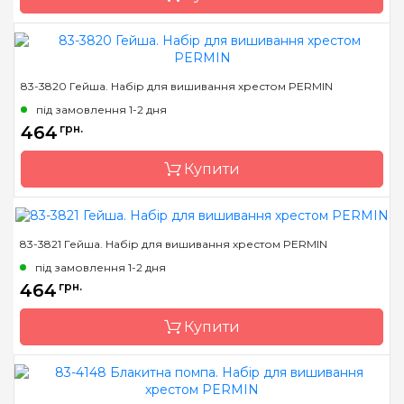
Зашивання
часткова
Бренд
Permin
83-3820 Гейша. Набір для вишивання хрестом PERMIN
Країна виробник
Данія
під замовлення 1-2 дня
Розмір
43х42 см
464
грн.
Канва
AIDA Permin №8
Купити
Зашивання
повна
83-3821 Гейша. Набір для вишивання хрестом PERMIN
Бренд
Permin
під замовлення 1-2 дня
Країна виробник
Данія
464
грн.
Розмір
39х39 см
Купити
Канва
AIDA Permin №8
Зашивання
часткова