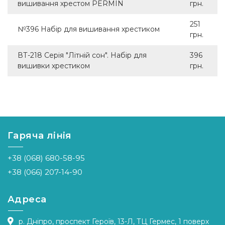
вишивання хрестом PERMIN
грн.
251
№396 Набір для вишивання хрестиком
грн.
ВТ-218 Серія "Літній сон". Набір для
396
вишивки хрестиком
грн.
Гаряча лінія
+38 (068) 680-58-95
+38 (066) 207-14-90
Адреса
р. Дніпро, проспект Героїв, 13-Л, ТЦ Гермес, 1 поверх