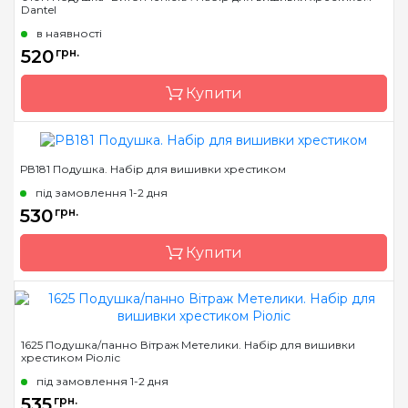
Dantel
Країна виробник
Литва
в наявності
Розмір
33х33 см
520
грн.
Канва
Aida 10 Zweigart
Купити
Зашивання
часткова
РВ181 Подушка. Набір для вишивки хрестиком
Бренд
Dantel
під замовлення 1-2 дня
Країна виробник
Україна
530
грн.
Розмір
33 * 33
Купити
Канва
Канва AIDA 16 + муліне
DMC
Зашивання
часткова
Бренд
Luca-S
1625 Подушка/панно Вітраж Метелики. Набір для вишивки
хрестиком Ріоліс
Країна виробник
Молдова
під замовлення 1-2 дня
Розмір
40х40 cm
535
грн.