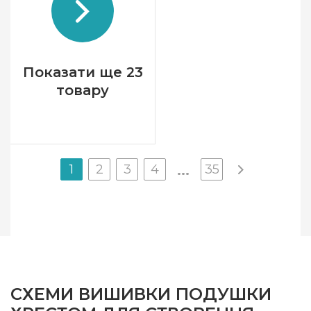
Розмір
42x40 см
Канва
Aida 11
Зашивання
повна
Показати ще 23
товару
1
2
3
4
35
...
СХЕМИ ВИШИВКИ ПОДУШКИ