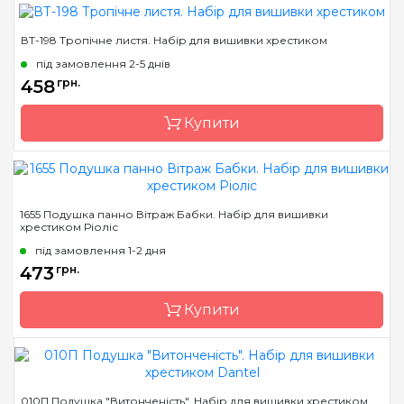
ВТ-198 Тропічне листя. Набір для вишивки хрестиком
Бренд
Riolis
під замовлення 2-5 днів
Країна виробник
Литва
458
грн.
Розмір
30х30 см
Купити
Канва
Aida 10 Zweigart
Зашивання
часткова
Бренд
Crystal Art
1655 Подушка панно Вітраж Бабки. Набір для вишивки
хрестиком Ріоліс
Країна виробник
Україна
під замовлення 1-2 дня
Розмір
40x40 см
473
грн.
Канва
Aida 14
Купити
Зашивання
часткова
Бренд
Riolis
010П Подушка "Витонченість". Набір для вишивки хрестиком