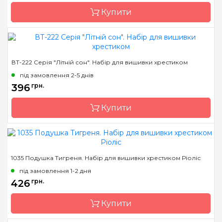
Купити
Бренд
Crystal Art
ВТ-222 Серія "Літній сон". Набір для вишивки хрестиком
Країна виробник
Україна
під замовлення 2-5 днів
Розмір
40x40 см
396
грн.
Канва
Aida 16
Купити
Зашивання
часткова
Бренд
Crystal Art
1035 Подушка Тигреня. Набір для вишивки хрестиком Ріоліс
Країна виробник
Україна
під замовлення 1-2 дня
Розмір
40x40 см
426
грн.
Канва
Aida 16
Купити
Зашивання
часткова