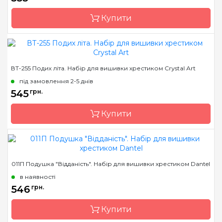
Канва
Tukestan Zweigart,
акрилова нитка
Купити
Зашивання
повна
Бренд
Riolis
ВТ-255 Подих літа. Набір для вишивки хрестиком Crystal Art
Країна виробник
Литва
під замовлення 2-5 днів
Розмір
33х33 см
545
грн.
Канва
Aida 10 Zweigart
Купити
Зашивання
часткова
Бренд
Crystal Art
011П Подушка "Відданість". Набір для вишивки хрестиком Dantel
Країна виробник
Україна
в наявності
Розмір
40x40 см
546
грн.
Канва
Aida 16
Купити
Зашивання
часткова