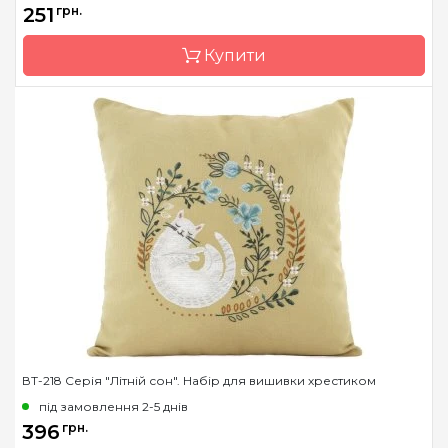
251
грн.
Розмір
36х36 см
Купити
Канва
AIDA Permin №8
Зашивання
повна
Бренд
Чарівна Мить
Країна виробник
Україна
Розмір
42x42 см
Канва
Aida 11
Зашивання
повна
ВТ-218 Серія "Літній сон". Набір для вишивки хрестиком
під замовлення 2-5 днів
396
грн.