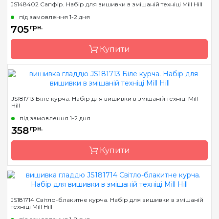
JS148402 Сапфір. Набір для вишивки в змішаній техніці Mill Hill
Країна виробник
США
під замовлення 1-2 дня
Розмір
14х14 см
705
грн.
Канва
AIDA № 16
Купити
Зашивання
часткова
Бренд
Mill Hill
JS181713 Біле курча. Набір для вишивки в змішаній техніці Mill
Hill
Країна виробник
США
під замовлення 1-2 дня
Розмір
13х13 см
358
грн.
Канва
Перфорований папір
Купити
Зашивання
часткова
Бренд
Mill Hill
JS181714 Світло-блакитне курча. Набір для вишивки в змішаній
техніці Mill Hill
Країна виробник
США