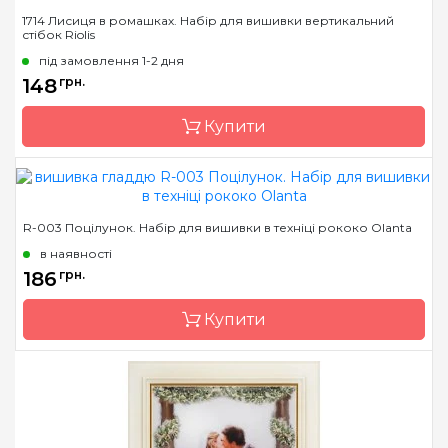
Бренд
Чарівна Мить
1714 Лисиця в ромашках. Набір для вишивки вертикальний
стібок Riolis
Країна виробник
Україна
під замовлення 1-2 дня
Розмір
26x23.5 см
148
грн.
Канва
Aida 14
Купити
Зашивання
повна
Бренд
Riolis
R-003 Поцілунок. Набір для вишивки в техніці рококо Olanta
Країна виробник
Литва
в наявності
Розмір
10х10 см
186
грн.
Канва
тканина з нанесеним
Купити
малюнком
Зашивання
часткова
Бренд
Olanta
Країна виробник
Україна