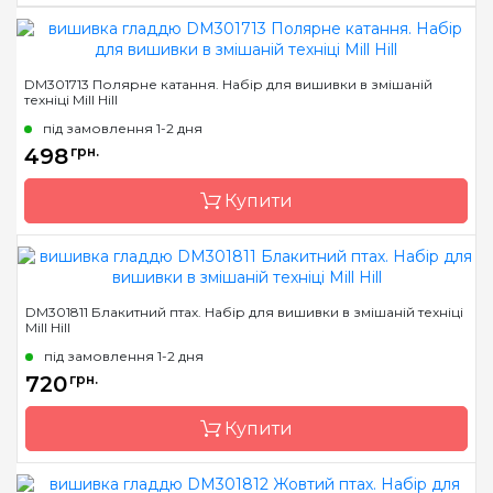
Бренд
Mill Hill
DM301713 Полярне катання. Набір для вишивки в змішаній
техніці Mill Hill
Країна виробник
США
під замовлення 1-2 дня
Розмір
13х12 см
498
грн.
Канва
AIDA № 16
Зашивання
Купити
повна
Бренд
Mill Hill
DM301811 Блакитний птах. Набір для вишивки в змішаній техніці
Mill Hill
Країна виробник
США
під замовлення 1-2 дня
Розмір
13х12 см
720
грн.
Канва
AIDA № 16
Купити
Зашивання
повна