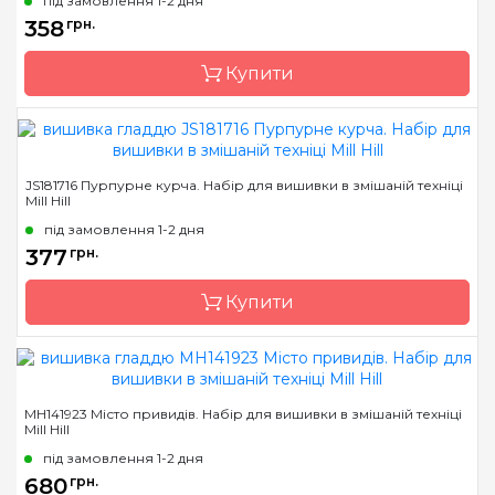
під замовлення 1-2 дня
Розмір
6х9 см
358
грн.
Канва
Перфорований папір
Купити
Зашивання
повна
Бренд
Mill Hill
JS181716 Пурпурне курча. Набір для вишивки в змішаній техніці
Mill Hill
Країна виробник
США
під замовлення 1-2 дня
Розмір
6х9 см
377
грн.
Канва
Перфорований папір
Купити
Зашивання
повна
Бренд
Mill Hill
MH141923 Місто привидів. Набір для вишивки в змішаній техніці
Mill Hill
Країна виробник
США
під замовлення 1-2 дня
Розмір
6х9 см
680
грн.