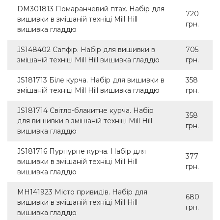
DM301813 Помаранчевий птах. Набір для
720
вишивки в змішаній техніці Mill Hill
грн.
вишивка гладдю
JS148402 Сапфір. Набір для вишивки в
705
змішаній техніці Mill Hill вишивка гладдю
грн.
JS181713 Біле курча. Набір для вишивки в
358
змішаній техніці Mill Hill вишивка гладдю
грн.
JS181714 Світло-блакитне курча. Набір
358
для вишивки в змішаній техніці Mill Hill
грн.
вишивка гладдю
JS181716 Пурпурне курча. Набір для
377
вишивки в змішаній техніці Mill Hill
грн.
вишивка гладдю
MH141923 Місто привидів. Набір для
680
вишивки в змішаній техніці Mill Hill
грн.
вишивка гладдю