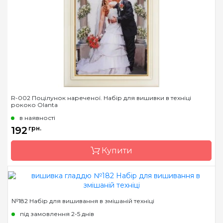
Розмір
18х27 см
Канва
тканина для вишивання
з нанесенним
малюнком-
схемою(габардин)
Зашивання
часткова
R-002 Поцілунок нареченої. Набір для вишивки в техніці
рококо Olanta
в наявності
192
грн.
Купити
Бренд
Olanta
№182 Набір для вишивання в змішаній техніці
Країна виробник
Україна
під замовлення 2-5 днів