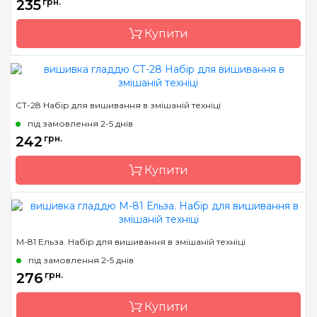
Розмір
18х27 см
235
грн.
Канва
тканина для вишивання
Купити
з нанесенним
малюнком-
схемою(габардин)
Зашивання
часткова
Бренд
Чарівна Мить
СТ-28 Набір для вишивання в змішаній техніці
Країна виробник
Україна
під замовлення 2-5 днів
Розмір
22х22 см.
242
грн.
Канва
Aida 14
Купити
Зашивання
часткова
Бренд
Чарівна Мить
М-81 Ельза. Набір для вишивання в змішаній техніці
Країна виробник
Україна
під замовлення 2-5 днів
Розмір
31x18.5 см
276
грн.
Канва
Aida 14
Купити