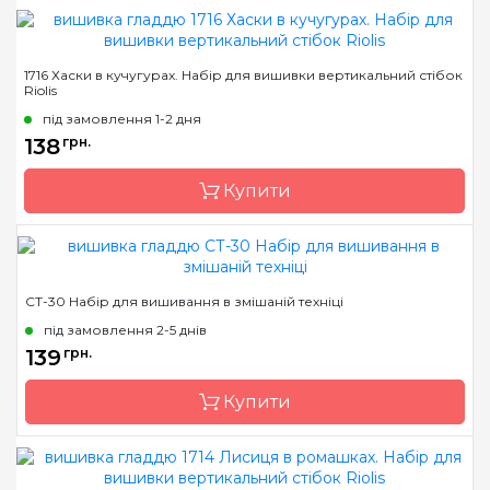
Бренд
Riolis
1716 Хаски в кучугурах. Набір для вишивки вертикальний стібок
Riolis
Країна виробник
Литва
під замовлення 1-2 дня
Розмір
10х10 см
138
грн.
Канва
тканина з нанесеним
малюнком
Купити
Зашивання
часткова
Бренд
Riolis
СТ-30 Набір для вишивання в змішаній техніці
Країна виробник
Литва
під замовлення 2-5 днів
Розмір
10х10 см
139
грн.
Канва
тканина з нанесеним
Купити
малюнком
Зашивання
часткова