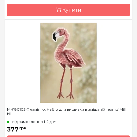
Канва
Перфорований папір
Купити
Зашивання
повна
Бренд
Mill Hill
Країна виробник
США
Розмір
13х13 см
Канва
Перфорований папір
Зашивання
повна
MH180105 Фламінго. Набір для вишивки в змішаній техніці Mill
Hill
під замовлення 1-2 дня
377
грн.