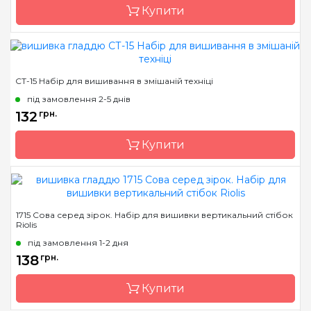
Купити
Бренд
Mill Hill
СТ-15 Набір для вишивання в змішаній техніці
Країна виробник
США
під замовлення 2-5 днів
Розмір
6х6 см
132
грн.
Канва
Перфорований папір
Купити
Зашивання
повна
Бренд
Чарівна Мить
1715 Сова серед зірок. Набір для вишивки вертикальний стібок
Riolis
Країна виробник
Україна
під замовлення 1-2 дня
Розмір
14.5x31 см
138
грн.
Канва
Aida 14
Купити
Зашивання
повна