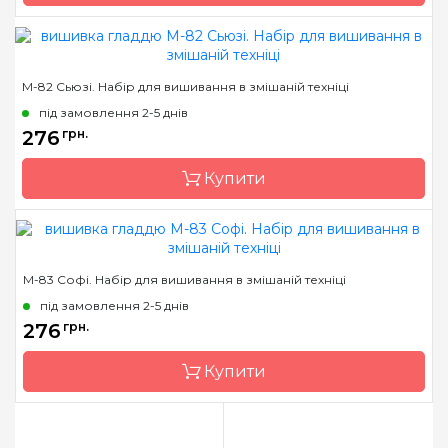
Зашивання
повна
Бренд
Чарівна Мить
М-82 Сьюзі. Набір для вишивання в змішаній техніці
Країна виробник
Україна
під замовлення 2-5 днів
Розмір
25.5x20 см
276
грн.
Канва
Aida 14
Купити
Зашивання
часткова
Бренд
Чарівна Мить
М-83 Софі. Набір для вишивання в змішаній техніці
Країна виробник
Україна
під замовлення 2-5 днів
Розмір
25.5x20 см
276
грн.
Канва
Aida 14
Купити
Зашивання
часткова