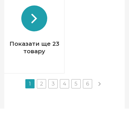
Бренд
Чарівна Мить
Країна виробник
Україна
Розмір
26x20.5 см
Канва
Aida 14
Зашивання
часткова
Показати ще 23
товару
1
2
3
4
5
6