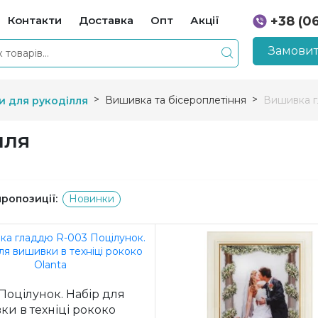
Контакти
Доставка
Опт
Акції
+38 (0
+38 (0
Замовит
Вишивка та бісероплетіння
Вишивка г
и для рукоділля
лля
пропозиції:
Новинки
Поцілунок. Набір для
и в техніці рококо