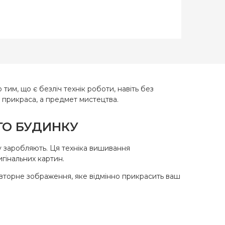
Olanta
країна
х27 см
на для
ання з
енним
юнком-
ардин)
им, що є безліч технік роботи, навіть без
о прикраса, а предмет мистецтва.
сткова
ГО БУДИНКУ
му заробляють. Ця техніка вишивання
игінальних картин.
повторне зображення, яке відмінно прикрасить ваш