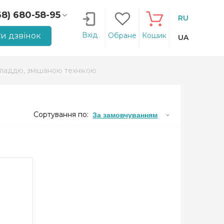
68) 680-58-95
RU
66) 207-14-90
Вхід
и дзвінок
Обране
Кошик
UA
ладдю, змішаною технікою
Сортування по:
За замовчуванням