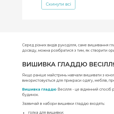
Бренд
Скинути всі
Магніт (+162)
Країна
виробн
Люди Діти (+28)
Розмір
Тварини (+125)
Канва
Для дітей (+4)
Гороскоп (+3)
Серед різних видів рукоділля, саме вишивання гл
Біскорню (+31)
досвіду, можна розібратися з тим, як створити о
Зашива
Модульні картини (+8)
ВИШИВКА ГЛАДДЮ ВЕСІЛЛЯ
Транспорт (+3)
Якщо раніше майстринь навчали вишивати з юного 
Натюрморт (+93)
використовується для прикраси одягу, меблів, пре
Квіти (+94)
Вишивка гладдю
Весілля - це відмінний спосіб
будинок.
Новий рік (+250)
Зазвичай в набори вишивки гладдю входять:
Чохол для планшета (+3)
голка для вишивки;