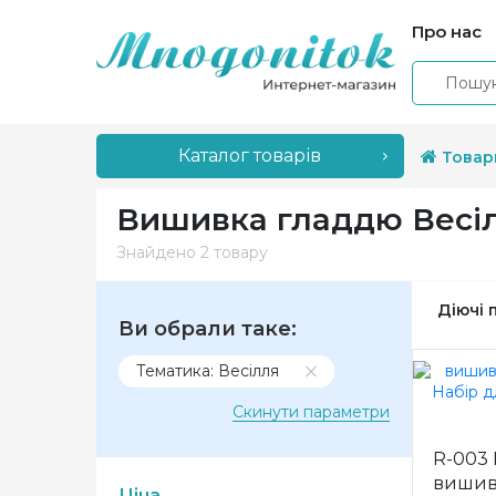
Про нас
Каталог товарів
Товар
Вишивка гладдю Весі
Знайдено
2 товару
Діючі 
Ви обрали таке:
Тематика: Весілля
Скинути параметри
R-003 
вишивк
Ціна