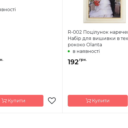
явності
R-002 Поцілунок наречен
Набір для вишивки в тех
рококо Olanta
в наявності
н.
грн.
192
Купити
Купити