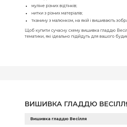
Серветка (+1)
муліне різних відтінків;
нитки з різних матеріалів;
тканину з малюнком, на якій і вишивають зоб
Щоб купити сучасну схему вишивка гладдю Весілл
тематики, які ідеально підійдуть для вашого буди
ВИШИВКА ГЛАДДЮ ВЕСІЛЛЯ
Вишивка гладдю Весілля