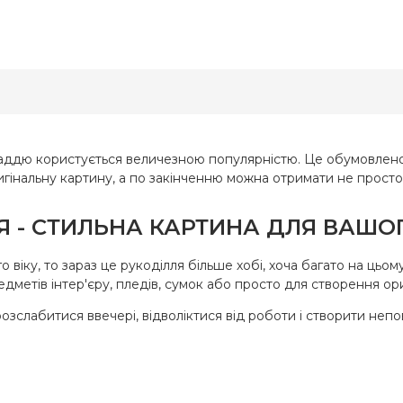
Olanta
Бренд
Україна
Країна
У
ик
виробник
18х27 см
Розмір
18
тканина для
Канва
ткани
вишивання з
вишив
нанесенним
нанес
малюнком-
мал
схемою(габардин)
схемою(габ
аддю користується величезною популярністю. Це обумовлено т
ригінальну картину, а по закінченню можна отримати не прост
ння
часткова
Зашивання
ча
 - СТИЛЬНА КАРТИНА ДЛЯ ВАШО
віку, то зараз це рукоділля більше хобі, хоча багато на цьо
дметів інтер'єру, пледів, сумок або просто для створення ор
 розслабитися ввечері, відволіктися від роботи і створити не