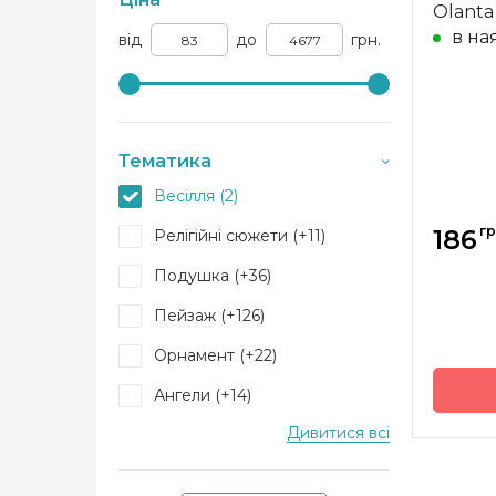
Olanta
в на
від
до
грн.
Тематика
Весілля (2)
гр
186
Релігійні сюжети (+11)
Подушка (+36)
Пейзаж (+126)
Орнамент (+22)
Ангели (+14)
Дивитися всі
Години (+2)
Фентезі (+27)