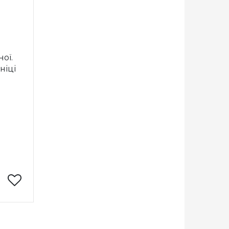
ої.
ніці