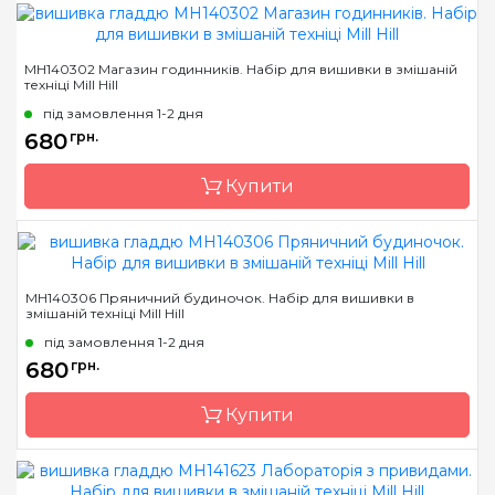
Бренд
Mill Hill
MH140302 Магазин годинників. Набір для вишивки в змішаній
техніці Mill Hill
Країна виробник
США
під замовлення 1-2 дня
Розмір
18х18 см
680
грн.
Канва
Linen №28
Зашивання
Купити
повна
Бренд
Mill Hill
MH140306 Пряничний будиночок. Набір для вишивки в
змішаній техніці Mill Hill
Країна виробник
США
під замовлення 1-2 дня
Розмір
13х13 см
680
грн.
Канва
Перфорований папір
Купити
Зашивання
повна