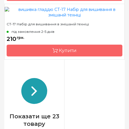
схемою(габардин)
Зашивання
часткова
Бренд
Olanta
СТ-17 Набір для вишивання в змішаній техніці
Країна виробник
Україна
під замовлення 2-5 днів
Розмір
18х27 см
210
грн.
Канва
тканина для вишивання
Купити
з нанесенним
малюнком-
схемою(габардин)
Зашивання
часткова
Бренд
Чарівна Мить
Країна виробник
Україна
Розмір
24x28 см
Канва
Aida 14
Зашивання
повна
Показати ще 23
товару