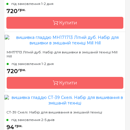
під замовлення 1-2 дня
Розмір
13х13 см
720
грн.
Канва
Перфорований папір
Купити
Зашивання
повна
Бренд
Mill Hill
MH171713 Літній дуб. Набір для вишивки в змішаній техніці Mill
Hill
Країна виробник
США
під замовлення 1-2 дня
Розмір
13х13 см
720
грн.
Канва
AIDA № 14
Купити
Зашивання
часткова
Бренд
Mill Hill
СТ-39 Скелі. Набір для вишивання в змішаній техніці
Країна виробник
США
під замовлення 2-5 днів
Розмір
13х13 см
94
грн.