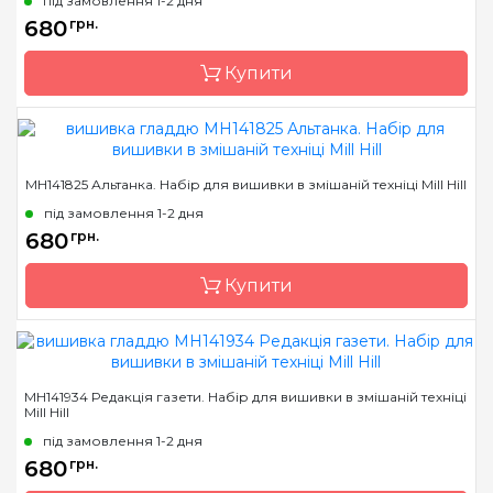
під замовлення 1-2 дня
Розмір
13х13 см
680
грн.
Канва
Перфорований папір
Купити
Зашивання
повна
Бренд
Mill Hill
MH141825 Альтанка. Набір для вишивки в змішаній техніці Mill Hill
Країна виробник
США
під замовлення 1-2 дня
Розмір
13х13 см
680
грн.
Канва
Перфорований папір
Купити
Зашивання
часткова
Бренд
Mill Hill
MH141934 Редакція газети. Набір для вишивки в змішаній техніці
Mill Hill
Країна виробник
США
під замовлення 1-2 дня
Розмір
13х13 см
680
грн.
Канва
Перфорований папір