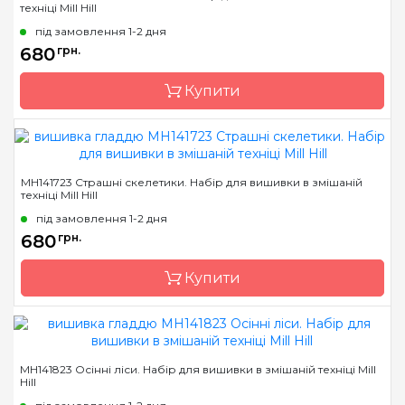
техніці Mill Hill
Країна виробник
США
під замовлення 1-2 дня
Розмір
13х13 см
680
грн.
Канва
Перфорований папір
Купити
Зашивання
повна
Бренд
Mill Hill
MH141723 Страшні скелетики. Набір для вишивки в змішаній
техніці Mill Hill
Країна виробник
США
під замовлення 1-2 дня
Розмір
13х13 см
680
грн.
Канва
Перфорований папір
Купити
Зашивання
повна
Бренд
Mill Hill
MH141823 Осінні ліси. Набір для вишивки в змішаній техніці Mill
Hill
Країна виробник
США