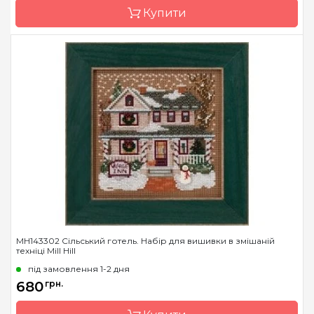
Купити
Зашивання
повна
Бренд
Mill Hill
Країна виробник
США
Розмір
13х13 см
Канва
Перфорований папір
Зашивання
повна
MH143302 Cільський готель. Набір для вишивки в змішаній
техніці Mill Hill
під замовлення 1-2 дня
680
грн.