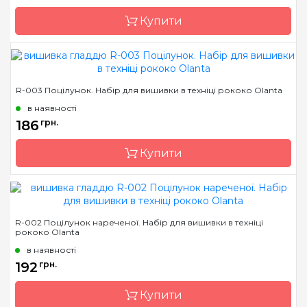
Канва
AIDA № 14
Купити
Зашивання
часткова
Бренд
Чарівна Мить
R-003 Поцілунок. Набір для вишивки в техніці рококо Olanta
Країна виробник
Україна
в наявності
Розмір
21х8 см
186
грн.
Канва
Aida 14
Купити
Зашивання
повна
Бренд
Olanta
R-002 Поцілунок нареченої. Набір для вишивки в техніці
рококо Olanta
Країна виробник
Україна
в наявності
Розмір
18х27 см
192
грн.
Канва
тканина для вишивання
з нанесенним
Купити
малюнком-