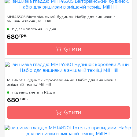
Бренд
Mill Hill
MH146305 Вікторіанський будинок. Набір для вишивки в
змішаній техніці Mill Hill
Країна виробник
США
під замовлення 1-2 дня
Розмір
13х13 см
680
грн.
Канва
Перфорований папір
Купити
Зашивання
повна
Бренд
Mill Hill
MH147301 Будинок королеви Анни. Набір для вишивки в
змішаній техніці Mill Hill
Країна виробник
США
під замовлення 1-2 дня
Розмір
13х13 см
680
грн.
Канва
Перфорований папір
Купити
Зашивання
повна