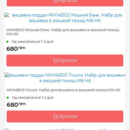
Купити
Бренд
Mill Hill
MH145302 Міський банк. Набір для вишивки в змішаній техніці
Mill Hill
Країна виробник
США
під замовлення 1-2 дня
Розмір
13х13 см
680
грн.
Канва
Перфорований папір
Купити
Зашивання
повна
Бренд
Mill Hill
MH146303 Пошта. Набір для вишивки в змішаній техніці Mill Hill
Країна виробник
США
під замовлення 1-2 дня
Розмір
13х13 см
680
грн.
Канва
Перфорований папір
Купити
Зашивання
повна