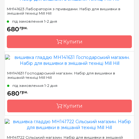
Бренд
Mill Hill
MH141623 Лабораторія з привидами. Набір для вишивки в
змішаній техніці Mill Hill
Країна виробник
США
під замовлення 1-2 дня
Розмір
13х13 см
680
грн.
Канва
Перфорований папір
Купити
Зашивання
повна
Бренд
Mill Hill
MH141631 Господарський магазин. Набір для вишивки в
змішаній техніці Mill Hill
Країна виробник
США
під замовлення 1-2 дня
Розмір
13х13 см
680
грн.
Канва
Перфорований папір
Купити
Зашивання
повна
Бренд
Mill Hill
MH141722 Сільський магазин. Набір для вишивки в змішаній