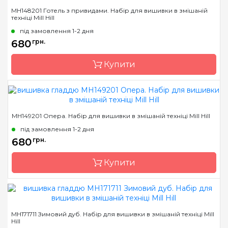
Бренд
Mill Hill
MH148201 Готель з привидами. Набір для вишивки в змішаній
техніці Mill Hill
Країна виробник
США
під замовлення 1-2 дня
Розмір
13х13 см
680
грн.
Канва
Перфорований папір
Купити
Зашивання
повна
Бренд
Mill Hill
MH149201 Опера. Набір для вишивки в змішаній техніці Mill Hill
Країна виробник
США
під замовлення 1-2 дня
Розмір
13х13 см
680
грн.
Канва
Перфорований папір
Купити
Зашивання
повна
Бренд
Mill Hill
MH171711 Зимовий дуб. Набір для вишивки в змішаній техніці Mill
Hill
Країна виробник
США