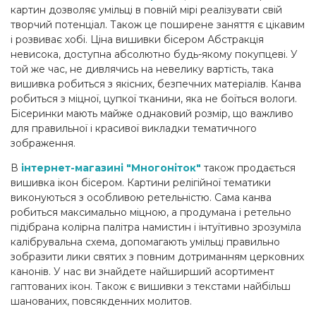
картин дозволяє умільці в повній мірі реалізувати свій
творчий потенціал. Також це поширене заняття є цікавим
і розвиває хобі. Ціна вишивки бісером Абстракція
невисока, доступна абсолютно будь-якому покупцеві. У
той же час, не дивлячись на невелику вартість, така
вишивка робиться з якісних, безпечних матеріалів. Канва
робиться з міцної, цупкої тканини, яка не боїться вологи.
Бісеринки мають майже однаковий розмір, що важливо
для правильної і красивої викладки тематичного
зображення.
В
інтернет-магазині "Многоніток"
також продається
вишивка ікон бісером. Картини релігійної тематики
виконуються з особливою ретельністю. Сама канва
робиться максимально міцною, а продумана і ретельно
підібрана колірна палітра намистин і інтуїтивно зрозуміла
калібрувальна схема, допомагають умільці правильно
зобразити лики святих з повним дотриманням церковних
канонів. У нас ви знайдете найширший асортимент
гаптованих ікон. Також є вишивки з текстами найбільш
шанованих, повсякденних молитов.