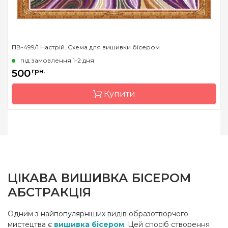
ПВ-499/1 Настрій. Схема для вишивки бісером
під замовлення 1-2 дня
500
грн.
Купити
Бренд
Макс Элис
Країна виробник
Україна
Зашивання
повна
ЦІКАВА ВИШИВКА БІСЕРОМ
Матеріал
габардин,
АБСТРАКЦІЯ
продубльований
флізеліном
Одним з найпопулярніших видів образотворчого
Розмір
76х37см
мистецтва є
вишивка бісером
. Цей спосіб створення