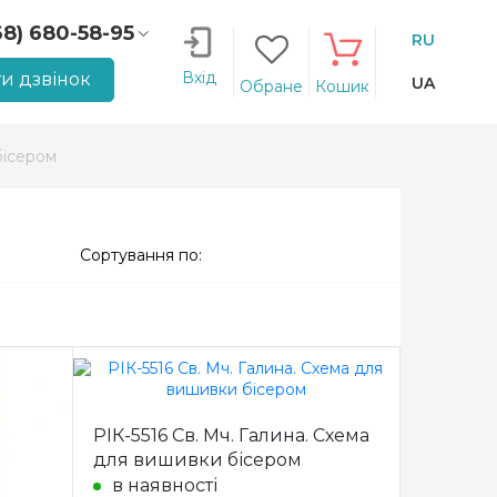
68) 680-58-95
RU
66) 207-14-90
Вхід
и дзвінок
UA
Обране
Кошик
ісером
Сортування по:
РІК-5516 Св. Мч. Галина. Схема
для вишивки бісером
в наявності