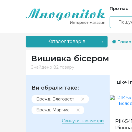
Про нас
Каталог товарів
Товар
Вишивка бісером
Знайдено
82 товару
Діючі 
Ви обрали таке:
Бренд: Благовест
Бренд: Марічка
Скинути параметри
РІК-541
Рівноа