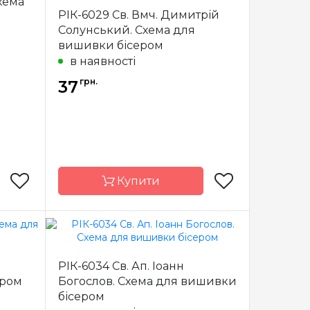
Схема
країна
Країна
Україна
РІК-6029 Св. Вмч. Димитрій
виробник
Солунський. Схема для
сткова
Зашивання
часткова
вишивки бісером
атлас,
Матеріал
атлас,
в наявності
ований
дубльований
еліном
флізеліном
грн.
37
4*18 см
Розмір
14*18 см
Купити
арічка
Бренд
Марічка
РІК-6034 Св. Ап. Іоанн
країна
Країна
Україна
ером
Богослов. Схема для вишивки
виробник
бісером
сткова
Зашивання
часткова