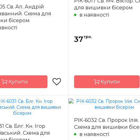
РІК-6017 Св. Мч. Віктор. 
Україна
Країна
У
05 Св. Ап. Андрій
для вишивки бісером
ик
виробник
званний. Схема для
в наявності
ння
часткова
Зашивання
ча
ки бісером
ал
атлас,
Матеріал
явності
дубльований
дубль
флізеліном
фліз
грн.
37
14*18 см
Розмір
1
Купити
Купити
Марічка
Бренд
М
РІК-6032 Св. Пророк Ілія.
Україна
Країна
У
1 Св. Блг. Кн. Ігор
Схема для вишивки біс
ик
виробник
івський. Схема для
в наявності
ння
часткова
Зашивання
ча
ки бісером