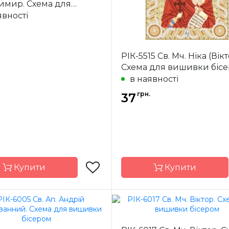
имир. Схема для
ки бісером
явності
РІК-5515 Св. Мч. Ніка (Вікт
Схема для вишивки біс
в наявності
грн.
37
Купити
Купити
Марічка
Бренд
М