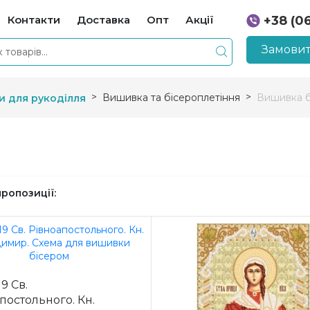
Контакти
Доставка
Опт
Акції
+38 (0
+38 (0
Замовит
Вишивка та бісероплетіння
Вишивка б
и для рукоділля
пропозиції:
9 Св.
постольного. Кн.