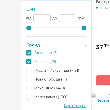
Волод
вишив
в на
Ціна
від
до
грн.
Бренд
грн.
37
Благовест (3)
Марічка (79)
Русская Искусница (+151)
Нова Слобода (+1)
Макс Элис (+479)
Магия канвы (+360)
Бренд
Дивитися всі
А-Строчка (+2)