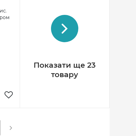
арічка
Бренд
Марічка
ис.
країна
Країна
Україна
ером
виробник
сткова
Зашивання
часткова
атлас,
Матеріал
атлас,
ований
дубльований
еліном
флізеліном
3*16 см
Розмір
13*16 см
Показати ще 23
товару
арічка
країна