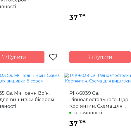
ал
атлас,
Матеріал
явності
дубльований
дубль
флізеліном
фліз
грн.
37
7,5*10,5 см
Розмір
7,5*
Купити
Купити
Марічка
Бренд
М
5 Св. Мч. Іоанн Воїн.
РІК-6039 Св.
Україна
Країна
У
 для вишивки бісером
Рівноапостольного. Цар
ик
виробник
Костянтин. Схема для
явності
ння
часткова
Зашивання
ча
вишивки бісером
в наявності
ал
атлас,
Матеріал
грн.
дубльований
37
дубль
флізеліном
фліз