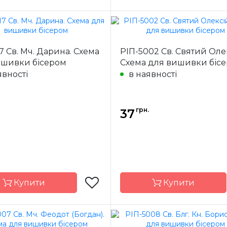
Марічка
Бренд
М
17 Св. Мч. Дарина. Схема
РІП-5002 Св. Святий Оле
Україна
Країна
У
ишивки бісером
Схема для вишивки біс
ик
виробник
явності
в наявності
ння
часткова
Зашивання
ча
ал
атлас,
Матеріал
дубльований
дубль
флізеліном
фліз
грн.
37
7,5*10,5 см
Розмір
7,5*
Купити
Купити