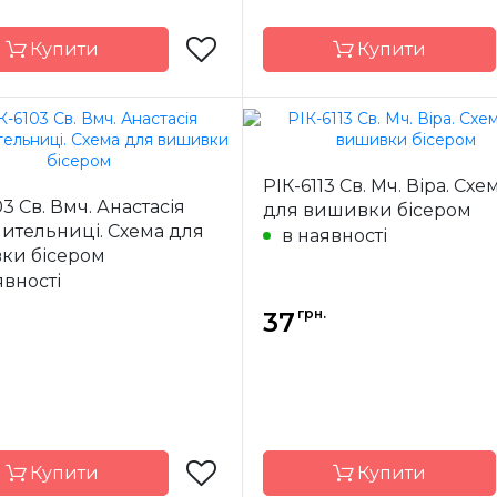
Купити
Купити
Марічка
Бренд
М
РІК-6113 Св. Мч. Віра. Схе
Україна
Країна
У
03 Св. Вмч. Анастасія
для вишивки бісером
ик
виробник
ительниці. Схема для
в наявності
ння
часткова
Зашивання
ча
ки бісером
ал
атлас,
Матеріал
явності
дубльований
дубль
флізеліном
фліз
грн.
37
7,5*10,5 см
Розмір
7,5*
Купити
Купити