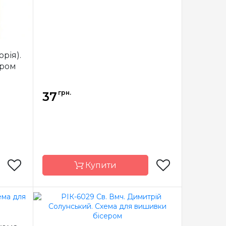
орія).
ером
грн.
37
Купити
арічка
Бренд
Марічка