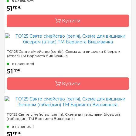
в наявності
Зашивання
часткова
51
грн.
Розмір
14х19 см
Купити
Бренд
Барвиста Вишиванка
ТО125 Святе сімейство (сепія). Схема для вишивки бісером
(атлас) ТМ Барвиста Вишиванка
Країна виробник
Україна
в наявності
Зашивання
часткова
51
грн.
Матеріал
габардин,
продубльований
Купити
флізеліном
Розмір
14х19 см
Бренд
Барвиста Вишиванка
ТО125 Святе сімейство (сепія). Схема для вишивки бісером
(габардин) ТМ Барвиста Вишиванка
Країна виробник
Україна
в наявності
Зашивання
часткова
51
грн.