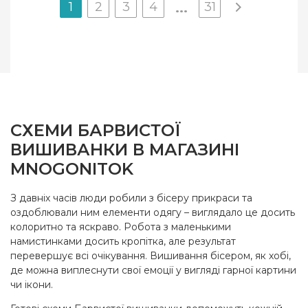
1
2
3
4
31
...
СХЕМИ БАРВИСТОЇ
ВИШИВАНКИ В МАГАЗИНІ
MNOGONITOK
З давніх часів люди робили з бісеру прикраси та
оздоблювали ним елементи одягу – виглядало це досить
колоритно та яскраво. Робота з маленькими
намистинками досить кропітка, але результат
перевершує всі очікування. Вишивання бісером, як хобі,
де можна виплеснути свої емоції у вигляді гарної картини
чи ікони.