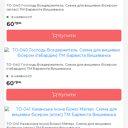
Бренд
Барвиста Вишиванка
ТО-040 Господь Вседержитель. Схема для вишивки бісером
(атлас) ТМ Барвиста Вишиванка
Країна виробник
Україна
в наявності
Зашивання
часткова
60
грн.
Матеріал
габардин,
продубльований
Купити
флізеліном
Розмір
16х22 см
Бренд
Барвиста Вишиванка
ТО-040 Господь Вседержитель. Схема для вишивки бісером
(габардин) ТМ Барвиста Вишиванка
Країна виробник
Україна
в наявності
Зашивання
часткова
60
грн.
Розмір
16х22 см
Купити
Бренд
Барвиста Вишиванка
ТО-041 Казанська Ікона Божої Матері. Схема для вишивки
бісером (атлас) ТМ Барвиста Вишиванка