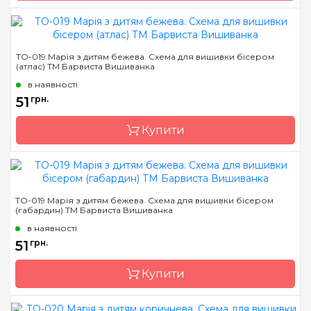
Бренд
Барвиста Вишиванка
ТО-019 Марія з дитям бежева. Схема для вишивки бісером
(атлас) ТМ Барвиста Вишиванка
Країна виробник
Україна
в наявності
Зашивання
часткова
51
грн.
Матеріал
габардин,
продубльований
Купити
флізеліном
Розмір
20х25 см
Бренд
Барвиста Вишиванка
ТО-019 Марія з дитям бежева. Схема для вишивки бісером
(габардин) ТМ Барвиста Вишиванка
Країна виробник
Україна
в наявності
Зашивання
часткова
51
грн.
Розмір
20х25 см
Купити