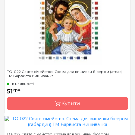
Бренд
Барвиста Вишиванка
Країна виробник
Україна
Зашивання
часткова
Матеріал
габардин,
продубльований
флізеліном
Розмір
20х25 см
ТО-022 Святе сімейство. Схема для вишивки бісером (атлас)
ТМ Барвиста Вишиванка
в наявності
51
грн.
Купити
Бренд
Барвиста Вишиванка
ТО-022 Святе сімейство. Схема для вишивки бісером