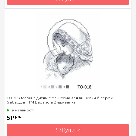
Бренд
Барвиста Вишиванка
Країна виробник
Україна
Зашивання
часткова
Розмір
20х25 см
ТО-018 Марія з дитям сіра. Схема для вишивки бісером
(габардин) ТМ Барвиста Вишиванка
в наявності
51
грн.
Купити