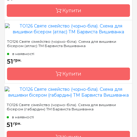
Розмір
15х19 см
Купити
Бренд
Барвиста Вишиванка
ТО126 Святе сімейство (чорно-біла). Схема для вишивки
бісером (атлас) ТМ Барвиста Вишиванка
Країна виробник
Україна
в наявності
Зашивання
часткова
51
грн.
Матеріал
габардин,
продубльований
Купити
флізеліном
Розмір
15х19 см
Бренд
Барвиста Вишиванка
ТО126 Святе сімейство (чорно-біла). Схема для вишивки
бісером (габардин) ТМ Барвиста Вишиванка
Країна виробник
Україна
в наявності
Зашивання
часткова
51
грн.
Розмір
15х19 см