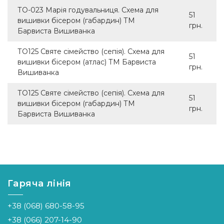
ТО-023 Марія годувальниця. Схема для
51
вишивки бісером (габардин) ТМ
грн.
Барвиста Вишиванка
ТО125 Святе сімейство (сепія). Схема для
51
вишивки бісером (атлас) ТМ Барвиста
грн.
Вишиванка
ТО125 Святе сімейство (сепія). Схема для
51
вишивки бісером (габардин) ТМ
грн.
Барвиста Вишиванка
Гаряча лінія
+38 (068) 680-58-95
+38 (066) 207-14-90