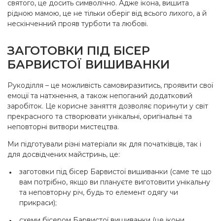
святого, це досить символічно. Адже ікона, вишита
рідною мамою, це не тільки оберіг від всього лихого, а й
нескінченний прояв турботи та любові.
ЗАГОТОВКИ ПІД БІСЕР
БАРВИСТОЇ ВИШИВАНКИ
Рукоділля – це можливість самовиразитись, проявити свої
емоції та натхнення, а також непоганий додатковий
заробіток. Це корисне заняття дозволяє поринути у світ
прекрасного та створювати унікальні, оригінальні та
неповторні витвори мистецтва.
Ми підготували різні матеріали як для початківців, так і
для досвідчених майстринь, це:
заготовки під бісер Барвистої вишиванки (саме те що
вам потрібно, якщо ви плануєте виготовити унікальну
та неповторну річ, будь то елемент одягу чи
прикраси);
схеми бісером Барвистої вишиванки (це ікони,