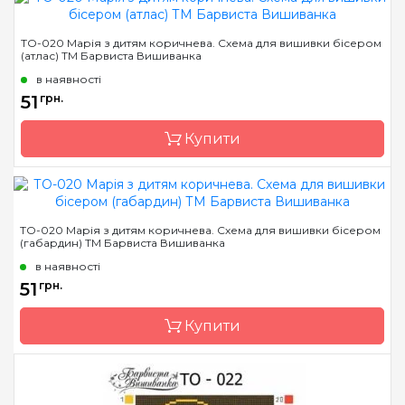
Бренд
Барвиста Вишиванка
ТО-020 Марія з дитям коричнева. Схема для вишивки бісером
(атлас) ТМ Барвиста Вишиванка
Країна виробник
Україна
в наявності
Зашивання
часткова
51
грн.
Матеріал
габардин,
продубльований
Купити
флізеліном
Розмір
20х25 см
Бренд
Барвиста Вишиванка
ТО-020 Марія з дитям коричнева. Схема для вишивки бісером
(габардин) ТМ Барвиста Вишиванка
Країна виробник
Україна
в наявності
Зашивання
часткова
51
грн.
Розмір
20х25 см
Купити