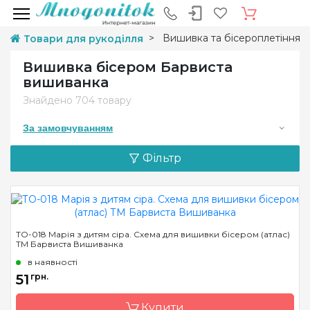
Вишивка та бісероплетіння
Товари для рукоділля
Вишивка бісером Барвиста
вишиванка
Знайдено
704 товару
За замовчуванням
Фільтр
ТО-018 Марія з дитям сіра. Схема для вишивки бісером (атлас)
ТМ Барвиста Вишиванка
в наявності
51
грн.
Купити