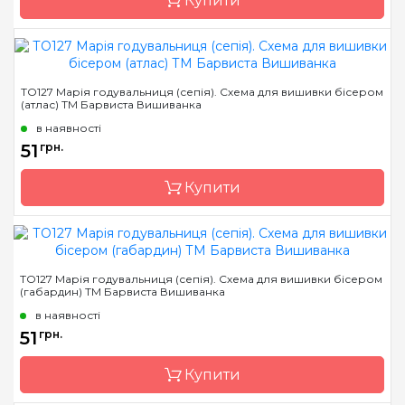
Купити
Бренд
Барвиста Вишиванка
ТО127 Марія годувальниця (сепія). Схема для вишивки бісером
(атлас) ТМ Барвиста Вишиванка
Країна виробник
Україна
в наявності
Зашивання
часткова
51
грн.
Матеріал
габардин,
продубльований
Купити
флізеліном
Розмір
15х19 см
Бренд
Барвиста Вишиванка
ТО127 Марія годувальниця (сепія). Схема для вишивки бісером
(габардин) ТМ Барвиста Вишиванка
Країна виробник
Україна
в наявності
Зашивання
часткова
51
грн.
Розмір
14х19 см
Купити