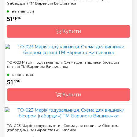
(габардин) ТМ Барвиста Вишиванка
Країна виробник
Україна
в наявності
Зашивання
часткова
51
грн.
Розмір
15х19 см
Купити
Бренд
Барвиста Вишиванка
ТО-023 Марія годувальниця. Схема для вишивки бісером
(атлас) ТМ Барвиста Вишиванка
Країна виробник
Україна
в наявності
Зашивання
часткова
51
грн.
Матеріал
габардин,
продубльований
Купити
флізеліном
Розмір
15х19 см
Бренд
Барвиста Вишиванка
ТО-023 Марія годувальниця. Схема для вишивки бісером
(габардин) ТМ Барвиста Вишиванка
Країна виробник
Україна