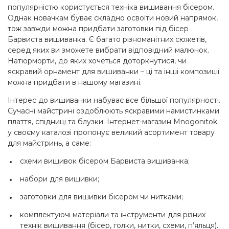
популярністю користується техніка вишивання бісером.
Однак новачкам буває складно освоїти новий напрямок,
тож завжди можна придбати заготовки під бісер
Барвиста вишиванка. Є багато різноманітних сюжетів,
серед яких ви зможете вибрати відповідний малюнок.
Натюрморти, до яких хочеться доторкнутися, чи
яскравий орнамент для вишиванки – ці та інші композиції
можна придбати в нашому магазині.
Інтерес до вишиванки набуває все більшої популярності.
Сучасні майстрині оздоблюють яскравими намистинками
плаття, спідниці та блузки. Інтернет-магазин Mnogonitok
у своєму каталозі пропонує великий асортимент товару
для майстринь, а саме:
схеми вишивок бісером Барвиста вишиванка;
набори для вишивки;
заготовки для вишивки бісером чи нитками;
комплектуючі матеріали та інструменти для різних
технік вишивання (бісер, голки, нитки, схеми, п’яльця).