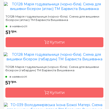
Бренд
Барвиста Вишиванка
ТО128 Марія годувальниця (чорно-біла). Схема для вишивки
бісером (атлас) ТМ Барвиста Вишиванка
Країна виробник
Україна
в наявності
Зашивання
часткова
51
грн.
Матеріал
габардин,
продубльований
Купити
флізеліном
Розмір
14х19 см
Бренд
Барвиста Вишиванка
ТО128 Марія годувальниця (чорно-біла). Схема для вишивки
бісером (габардин) ТМ Барвиста Вишиванка
Країна виробник
Україна
в наявності
Зашивання
часткова
51
грн.
Розмір
14х19 см
Купити