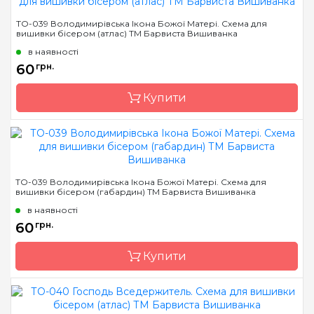
Бренд
Барвиста Вишиванка
ТО-039 Володимирівська Ікона Божої Матері. Схема для
вишивки бісером (атлас) ТМ Барвиста Вишиванка
Країна виробник
Україна
в наявності
Зашивання
часткова
60
грн.
Матеріал
габардин,
продубльований
Купити
флізеліном
Розмір
14х19 см
Бренд
Барвиста Вишиванка
Країна виробник
Україна
ТО-039 Володимирівська Ікона Божої Матері. Схема для
вишивки бісером (габардин) ТМ Барвиста Вишиванка
Зашивання
часткова
в наявності
Розмір
16х22 см
60
грн.
Купити