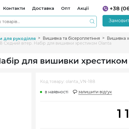
Контакти
Доставка
Опт
Акції
+38 (0
+38 (0
Замовит
Вишивка та бісероплетіння
Вишивка х
и для рукоділля
8 Східний вітер. Набір для вишивки хрестиком Olanta
 Набір для вишивки хрестиком
Код товару: olanta_VN-188
в наявності
залишити відгук
1 