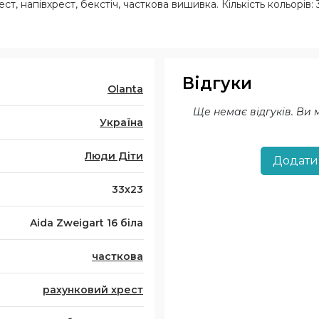
т, напівхрест, бекстіч, часткова вишивка. Кількість кольорів: 
Відгуки
Olanta
Ще немає відгуків. Ви
Україна
Люди Діти
Додати
33х23
Aida Zweigart 16 біла
часткова
рахунковий хрест