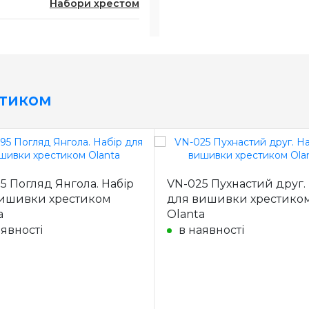
Набори хрестом
стиком
5 Погляд Янгола. Набір
VN-025 Пухнастий друг.
ишивки хрестиком
для вишивки хрестико
a
Olanta
аявності
в наявності