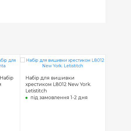
 Набір
Набір для вишивки
528-555
м
хрестиком L8012 New York.
карнава
Letistitch
хрестом
під замовлення 1-2 дня
під з