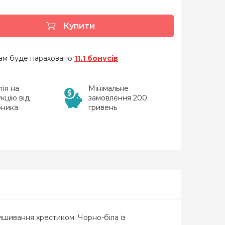
Купити
 вам буде нараховано
11.1 бонусів
тія на
Мінімальне
кцію від
замовлення 200
бника
гривень
вишивання хрестиком. Чорно-біла із