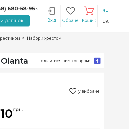
68) 680-58-95
RU
66) 207-14-90
Вхід
и дзвінок
Обране
Кошик
UA
рестиком
Набори хрестом
 Olanta
Поділитися цим товаром:
у вибране
110
грн.