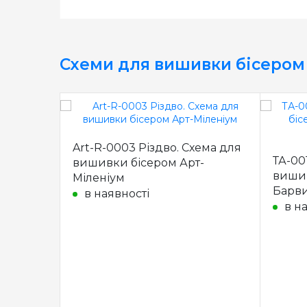
Схеми для вишивки бісером
Art-R-0003 Різдво. Схема для
ТА-00
вишивки бісером Арт-
вишив
Міленіум
Барв
в наявності
в н