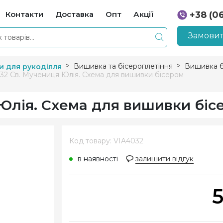
Контакти
Доставка
Опт
Акції
+38 (0
+38 (0
Замовит
Вишивка та бісероплетіння
Вишивка б
и для рукоділля
32 Св. Мучениця Юлія. Схема для вишивки бісером
Юлія. Схема для вишивки біс
Код товару: VIA4032
в наявності
залишити відгук