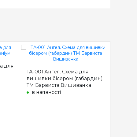
а для
ТА-001 Ангел. Схема для
ТП-003 
вишивки бісером (габардин)
вишивки
ТМ Барвиста Вишиванка
Барвис
в наявності
в наяв