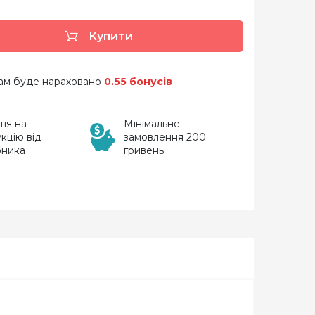
Купити
 вам буде нараховано
0.55 бонусів
тія на
Мінімальне
кцію від
замовлення 200
бника
гривень