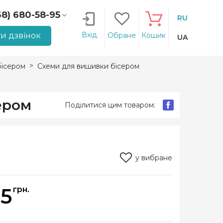
68) 680-58-95
RU
66) 207-14-90
Вхід
и дзвінок
Обране
Кошик
UA
ісером
Схеми для вишивки бісером
ером
Поділитися цим товаром:
у вибране
55
грн.