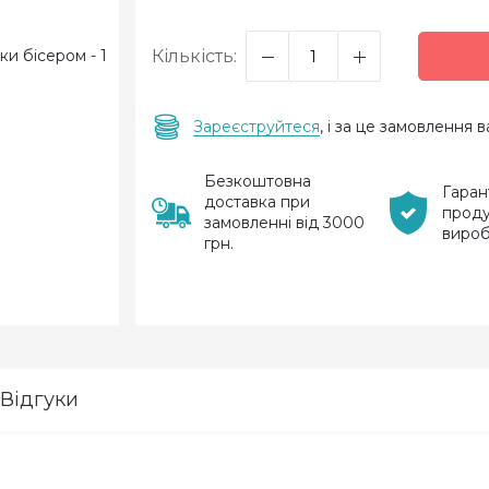
Кількість:
Зареєструйтеся
, і за це замовлення
Безкоштовна
Гаран
доставка при
проду
замовленні від 3000
виро
грн.
Відгуки