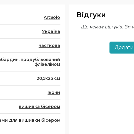
Відгуки
ArtSolo
Ще немає відгуків. Ви
Україна
часткова
Додати
абардин, продубльований
флізеліном
20,5х25 см
Ікони
вишивка бісером
еми для вишивки бісером