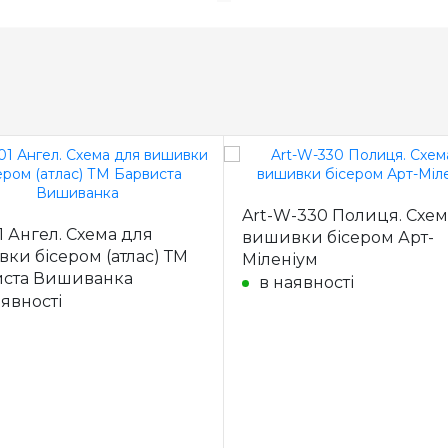
Art-W-330 Полиця. Схем
1 Ангел. Схема для
вишивки бісером Арт-
ки бісером (атлас) ТМ
Міленіум
иста Вишиванка
в наявності
аявності