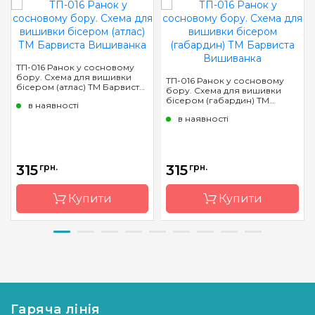
ТП-016 Ранок у сосновому
бору. Схема для вишивки
ТП-016 Ранок у сосновому
бісером (атлас) ТМ Барвиста
бору. Схема для вишивки
Вишиванка
бісером (габардин) ТМ
в наявності
Барвиста Вишиванка
в наявності
315
грн.
315
грн.
Купити
Купити
Бренд
Барвиста
Бренд
Барвиста
Вишиванка
Вишиванка
Країна
Україна
Країна
Україна
виробник
виробник
Гаряча лінія