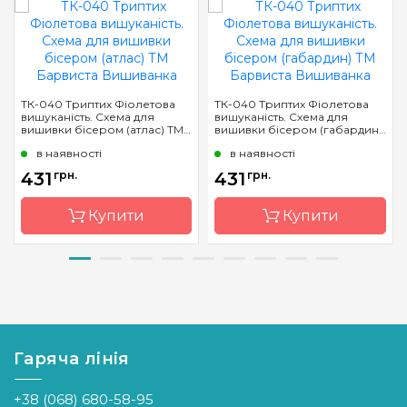
ТК-040 Триптих Фіолетова
ТК-040 Триптих Фіолетова
вишуканість. Схема для
вишуканість. Схема для
вишивки бісером (атлас) ТМ
вишивки бісером (габардин)
Барвиста Вишиванка
ТМ Барвиста Вишиванка
в наявності
в наявності
431
грн.
431
грн.
Купити
Купити
Бренд
Барвиста
Бренд
Барвиста
Вишиванка
Вишиванка
Країна
Україна
Країна
Україна
виробник
виробник
Гаряча лінія
Зашивання
часткова
Зашивання
часткова
+38 (068) 680-58-95
Розмір
66х58 см
Матеріал
габардин