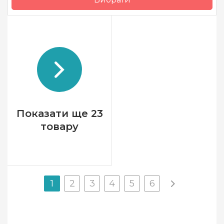
Бренд
Барвиста Вишиванка
Країна виробник
Україна
Показати ще 23
товару
1
2
3
4
5
6