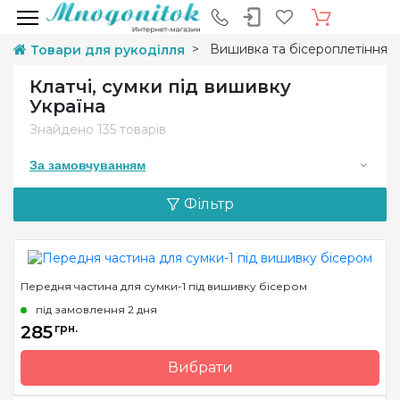
Вишивка та бісероплетіння
Товари для рукоділля
Клатчі, сумки під вишивку
Україна
Знайдено
135 товарів
За замовчуванням
Фільтр
Передня частина для сумки-1 під вишивку бісером
під замовлення 2 дня
285
грн.
Вибрати
Бренд
Макс Элис