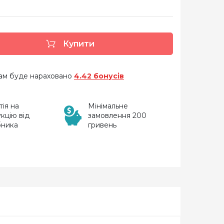
Купити
 вам буде нараховано
4.42 бонусів
тія на
Мінімальне
кцію від
замовлення 200
бника
гривень