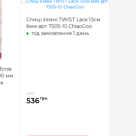
Спиці з'ємні TWIST Lace 13см
Спиці з'ємні TWIST
6мм арт. 7505-10 ChiaoGoo
6.5мм ар
під замовлення 1 день
під з
fonie
.00 мм
ня
630
630
грн.
грн
536
536