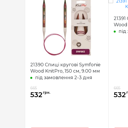
21391
Wood K
під
21390 Спиці кругові Symfonie
Wood KnitPro, 150 см, 9.00 мм
під замовлення 2-3 дня
665
665
грн.
г
532
532