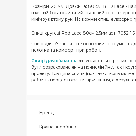
Розміри: 2.5 мм. Довжина: 80 см. RED Lace - на
гнучкий багатожильний сталевий трос з червон
мінімізує втому рук. На кожній спиці є лазерне
Спиці кругові Red Lace 80см 2.5мм арт. 7032-1.
Спиці для в'язання – це основний інструмент для
полотна та комфорт при роботі.
Спиці для в'язання
випускаються в різних форм
бути розрахована як на прямолінійне, так і кр
проекту. Товщина спиць (позначається в мілімет
роблять процес в'язання зручнішим, а результат
Бренд
Країна виробник