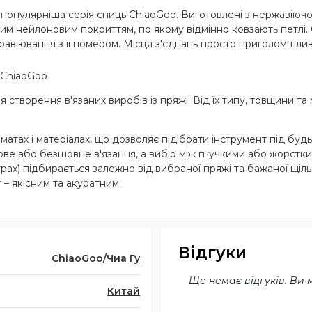
йпопулярніша серія спиць ChiaoGoo. Виготовлені з нержавіючої
им нейлоновим покриттям, по якому відмінно ковзають петлі.
 гравіювання з її номером. Місця з'єднань просто приголомшлив
5 ChiaoGoo
 створення в'язаних виробів із пряжі. Від їх типу, товщини та 
атах і матеріалах, що дозволяє підібрати інструмент під будь-
угове або безшовне в'язання, а вибір між гнучкими або жорст
рах) підбирається залежно від вибраної пряжі та бажаної щіль
 – якісним та акуратним.
Відгуки
ChiaoGoo/Чиа Гу
Ще немає відгуків. Ви
Китай