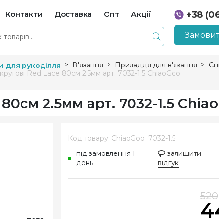
Контакти
Доставка
Опт
Акції
+38 (0
+38 (0
Замовит
В'язання
Приладдя для в'язання
Сп
и для рукоділля
кругові Red Lace 80см 2.5мм арт. 7032-1.5 ChiaoGoo
 80см 2.5мм арт. 7032-1.5 Chia
Код товару: ChiaoGoo_7032-1.5
під замовлення 1
залишити
день
відгук
520
4