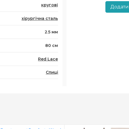
кругові
Додати
хірургічна сталь
2.5 мм
80 см
Red Lace
Спиці