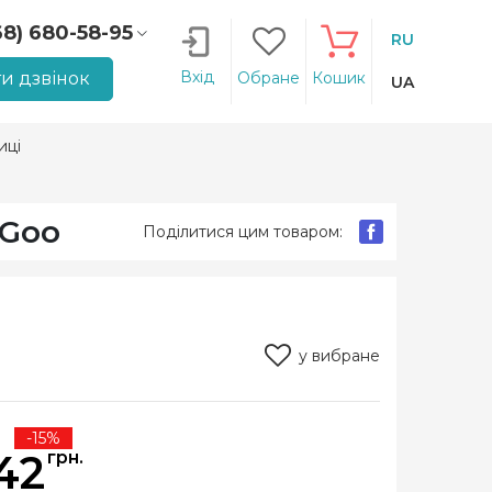
68) 680-58-95
RU
66) 207-14-90
Вхід
и дзвінок
Обране
Кошик
UA
иці
oGoo
Поділитися цим товаром:
у вибране
-15%
42
грн.