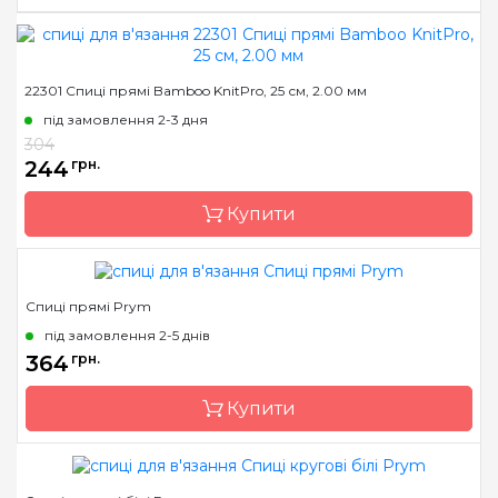
Бренд
KnitPro
22301 Спиці прямі Bamboo KnitPro, 25 см, 2.00 мм
Країна виробник
Індія
під замовлення 2-3 дня
Тип спиць
кругові
304
244
грн.
Матеріал
бамбук
Розмір
2.0 мм
Купити
Довжина
40 см
Спиці прямі Prym
Бренд
KnitPro
під замовлення 2-5 днів
Країна виробник
Індія
364
грн.
Тип спиць
прямі
Купити
Матеріал
бамбук
Розмір
2.0 мм
Довжина
25 см