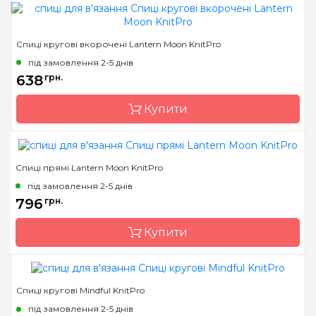
Бренд
KnitPro
Спиці кругові вкорочені Lantern Moon KnitPro
Країна виробник
Індія
під замовлення 2-5 днів
Тип спиць
прямі
638
грн.
Матеріал
карбон
Купити
Розмір
2.0 мм
Довжина
25 см
Спиці прямі Lantern Moon KnitPro
Країна виробник
Індія
під замовлення 2-5 днів
Тип спиць
кругові
796
грн.
Матеріал
Дерево
Купити
Довжина
40 см, 60 см, 80 см, 100
см
Спиці кругові Mindful KnitPro
Країна виробник
Індія
під замовлення 2-5 днів
Тип спиць
прямі