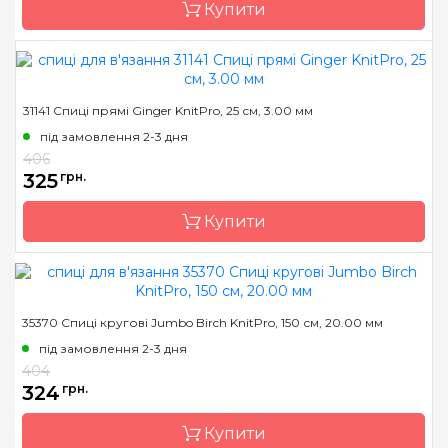
Розмір
5.5 мм
Купити
Довжина
35 см
Бренд
KnitPro
31141 Спиці прямі Ginger KnitPro, 25 см, 3.00 мм
Країна виробник
Індія
під замовлення 2-3 дня
Тип спиць
кругові
406
325
грн.
Матеріал
Дерево
Розмір
2.0 мм
Купити
Довжина
40 см
Бренд
KnitPro
35370 Спиці кругові Jumbo Birch KnitPro, 150 см, 20.00 мм
Країна виробник
Індія
під замовлення 2-3 дня
Тип спиць
прямі
404
324
грн.
Матеріал
Дерево
Розмір
3.0 мм
Купити