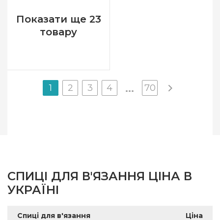
Розмір
3.5 мм
Показати ще 23
Довжина
35 см
товару
1
2
3
4
70
...
СПИЦІ ДЛЯ В'ЯЗАННЯ ЦІНА В
УКРАЇНІ
Спиці для в'язання
Ціна