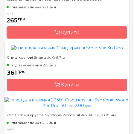
Країна виробник
Індія
під замовлення 2-3 дня
Тип спиць
кругові
331
265
грн.
Матеріал
нікельована латунь
Розмір
2.0 мм
Купити
Довжина
40 см
Спиці кругові Smartstix KnitPro
Бренд
KnitPro
під замовлення 2-5 днів
Країна виробник
Індія
361
грн.
Тип спиць
прямі
Купити
Матеріал
нікельована латунь
Розмір
3.5 мм
Довжина
30 см
Країна виробник
Індія
20301 Спиці кругові Symfonie Wood KnitPro, 40 см, 2.00 мм
Тип спиць
кругові
під замовлення 2-3 дня
Матеріал
алюміній
354