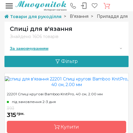
В'язання
Приладдя для в'
Товари для рукоділля
Спиці для в'язання
Знайдено
1606 товарів
За замовчуванням
Фільтр
22201 Спиці кругові Bamboo KnitPro, 40 см, 2.00 мм
під замовлення 2-3 дня
393
315
грн.
Купити