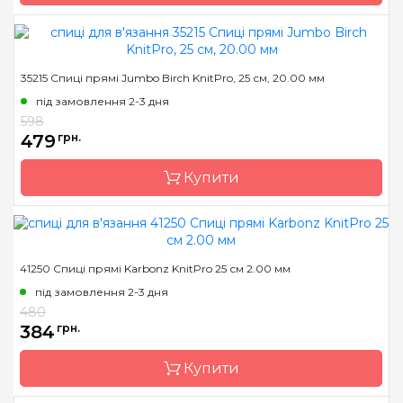
Довжина
25 см
Бренд
KnitPro
35215 Спиці прямі Jumbo Birch KnitPro, 25 см, 20.00 мм
Країна виробник
Індія
під замовлення 2-3 дня
Тип спиць
кругові
598
479
грн.
Матеріал
Дерево
Розмір
20.00 мм
Купити
Довжина
150 см
Бренд
KnitPro
41250 Спиці прямі Karbonz KnitPro 25 см 2.00 мм
Країна виробник
Індія
під замовлення 2-3 дня
Тип спиць
прямі
480
384
грн.
Матеріал
Дерево
Розмір
20.00 мм
Купити
Довжина
25 см