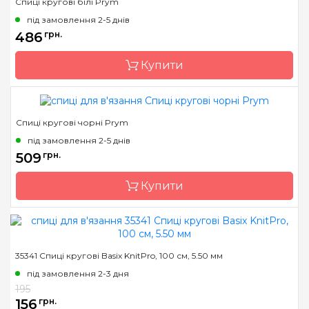
Спиці кругові білі Prym
Бренд
Prym
під замовлення 2-5 днів
Країна виробник
Німеччина
486
грн.
Тип спиць
прямі
Купити
Матеріал
Пластик
Довжина
30 см, 35 см, 40 см
Спиці кругові чорні Prym
Бренд
Prym
під замовлення 2-5 днів
Країна виробник
Німеччина
509
грн.
Тип спиць
кругові
Купити
Матеріал
Пластик
Довжина
60 см, 80 см
Бренд
Prym
35341 Спиці кругові Basix KnitPro, 100 см, 5.50 мм
Країна виробник
Німеччина
під замовлення 2-3 дня
Тип спиць
кругові
195
156
грн.
Матеріал
Пластик