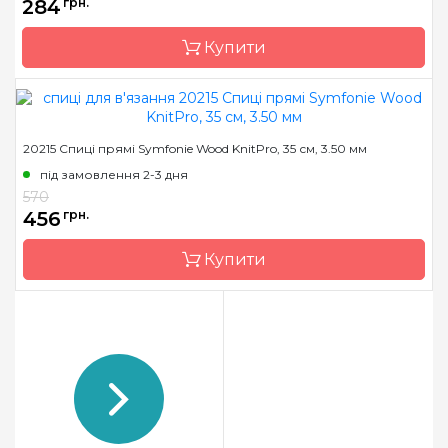
284
грн.
Довжина
40 см, 60 см, 80 см, 100
см
Купити
Бренд
KnitPro
20215 Спиці прямі Symfonie Wood KnitPro, 35 см, 3.50 мм
Країна виробник
Індія
під замовлення 2-3 дня
Тип спиць
кругові
570
456
грн.
Матеріал
Дерево
Розмір
2.0 мм
Купити
Довжина
40 см
Бренд
KnitPro
Країна виробник
Індія
Тип спиць
прямі
Матеріал
Дерево