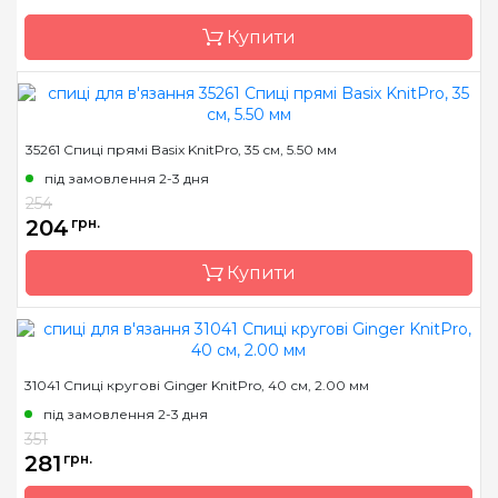
Довжина
60 см, 80 см
Купити
Бренд
KnitPro
35261 Спиці прямі Basix KnitPro, 35 см, 5.50 мм
Країна виробник
Індія
під замовлення 2-3 дня
Тип спиць
кругові
254
204
грн.
Матеріал
Дерево
Розмір
5.5 мм
Купити
Довжина
100 см
Бренд
KnitPro
31041 Спиці кругові Ginger KnitPro, 40 см, 2.00 мм
Країна виробник
Індія
під замовлення 2-3 дня
Тип спиць
прямі
351
281
грн.
Матеріал
Дерево