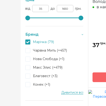
Волод
вишив
в на
від
до
грн.
Бренд
Марічка (79)
грн.
37
Чарівна Мить (+457)
Нова Слобода (+1)
Макс Элис (+479)
Благовест (+3)
Конек (+1)
Дивитися всі
Барвиста Вишиванка (+704)
Бренд
Арт-Миллениум (+21)