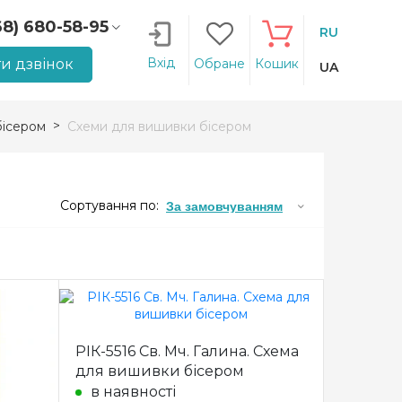
68) 680-58-95
RU
66) 207-14-90
Вхід
и дзвінок
Обране
Кошик
UA
ісером
Схеми для вишивки бісером
Сортування по:
За замовчуванням
РІК-5516 Св. Мч. Галина. Схема
для вишивки бісером
в наявності