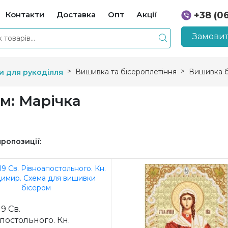
Контакти
Доставка
Опт
Акції
+38 (0
+38 (0
Замовит
Вишивка та бісероплетіння
Вишивка б
и для рукоділля
м: Марічка
пропозиції:
9 Св.
постольного. Кн.