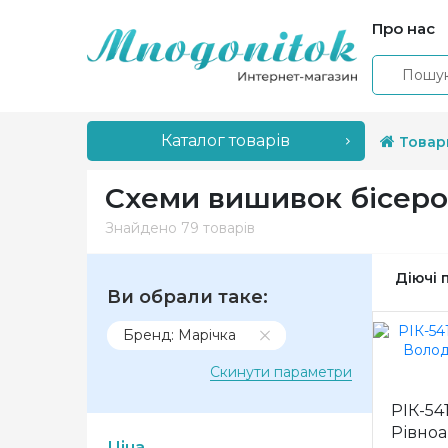
Про нас
Каталог товарів
Товар
Схеми вишивок бісеро
Знайдено
79 товарів
Діючі 
Ви обрали таке:
Бренд: Марічка
Скинути параметри
РІК-541
Рівноа
Ціна