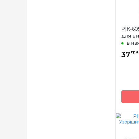
Матері
Розмір
РІК-60
для в
в на
грн.
37
Бренд
Країна