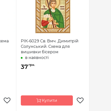
країна
Країна
Україна
виробник
сткова
Зашивання
часткова
атлас,
Матеріал
атлас,
ований
дубльований
еліном
флізеліном
4*18 см
Розмір
14*18 см
Схема
РІК-6029 Св. Вмч. Димитрій
Солунський. Схема для
вишивки бісером
в наявності
грн.
37
Купити