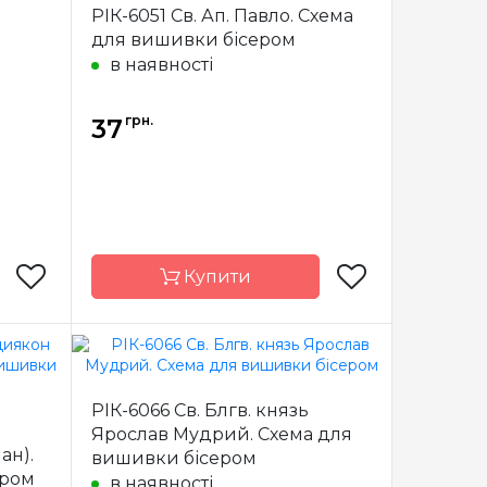
РІК-6051 Св. Ап. Павло. Схема
країна
Країна
Україна
для вишивки бісером
виробник
в наявності
сткова
Зашивання
часткова
атлас,
Матеріал
атлас,
грн.
ований
37
дубльований
еліном
флізеліном
10,5 см
Розмір
7,5*10,5 см
Купити
арічка
Бренд
Марічка
РІК-6066 Св. Блгв. князь
країна
Країна
Україна
Ярослав Мудрий. Схема для
виробник
ан).
вишивки бісером
сткова
Зашивання
часткова
ером
в наявності