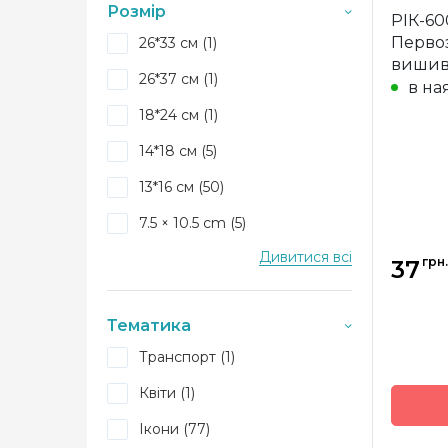
Країна
Розмір
АРТ&ЛАР (+1)
РІК-60
виробн
Перво
26*33 см (1)
А-Строчка (+2)
Зашива
вишив
26*37 см (1)
Матері
в на
ArtSolo (+29)
18*24 см (1)
Розмір
14*18 см (5)
13*16 см (50)
7.5 × 10.5 cm (5)
Дивитися всі
7,5*10,5 см (16)
грн.
37
Тематика
Транспорт (1)
Квіти (1)
Ікони (77)