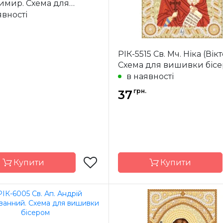
имир. Схема для
ки бісером
явності
РІК-5515 Св. Мч. Ніка (Вікт
Схема для вишивки біс
в наявності
грн.
37
Купити
Купити
Марічка
Бренд
М