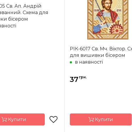
Україна
Країна
У
05 Св. Ап. Андрій
ик
виробник
званний. Схема для
ння
часткова
Зашивання
ча
ки бісером
ал
атлас,
Матеріал
явності
дубльований
дубль
флізеліном
фліз
14*18 см
Розмір
1
РІК-6017 Св. Мч. Віктор. 
для вишивки бісером
в наявності
грн.
37
Купити
Купити