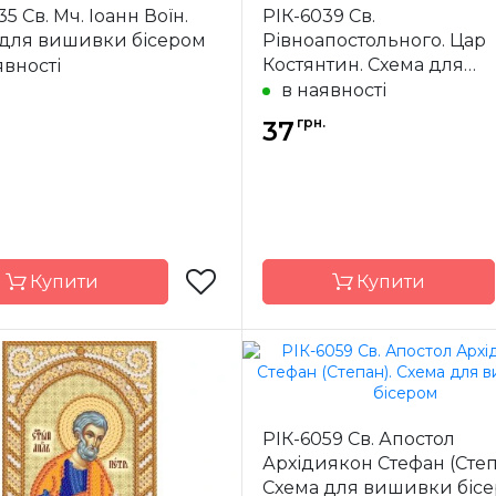
5 Св. Мч. Іоанн Воїн.
РІК-6039 Св.
Україна
Країна
У
 для вишивки бісером
Рівноапостольного. Цар
ик
виробник
Костянтин. Схема для
явності
ння
часткова
Зашивання
ча
вишивки бісером
в наявності
ал
атлас,
Матеріал
грн.
дубльований
37
дубль
флізеліном
фліз
7,5*10,5 см
Розмір
7,5*
Купити
Купити
Марічка
Бренд
М
Україна
Країна
У
РІК-6059 Св. Апостол
ик
виробник
Архідиякон Стефан (Степ
ння
часткова
Зашивання
ча
Схема для вишивки біс