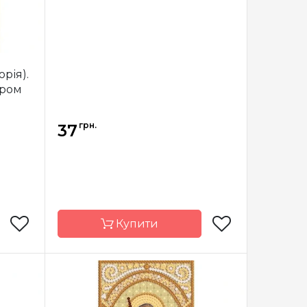
орія).
ером
грн.
37
Купити
арічка
Бренд
Марічка