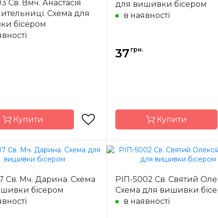
03 Св. Вмч. Анастасія
для вишивки бісером
ик
виробник
ительниці. Схема для
в наявності
ння
часткова
Зашивання
ча
ки бісером
ал
атлас,
Матеріал
явності
дубльований
дубль
флізеліном
фліз
грн.
37
7,5*10,5 см
Розмір
7,5*
Купити
Купити
Марічка
Бренд
М
17 Св. Мч. Дарина. Схема
РІП-5002 Св. Святий Оле
Україна
Країна
У
ишивки бісером
Схема для вишивки біс
ик
виробник
явності
в наявності
ння
часткова
Зашивання
ча