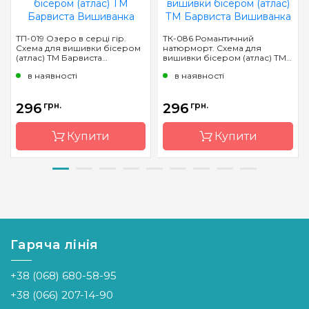
ТП-019 Озеро в серці гір.
ТК-086 Романтичний
Схема для вишивки бісером
натюрморт. Схема для
(атлас) ТМ Барвиста
вишивки бісером (атлас) ТМ
Вишиванка
Барвиста Вишиванка
в наявності
в наявності
296
грн.
296
грн.
Купити
Купити
Бренд
Барвиста
Бренд
Барвиста
Вишиванка
Вишиванка
Країна
Україна
Країна
Україна
виробник
виробник
Гаряча лінія
Зашивання
повна
Зашивання
часткова
+38 (068) 680-58-95
Розмір
64х43 см
Розмір
64х43 см
+38 (066) 207-14-90