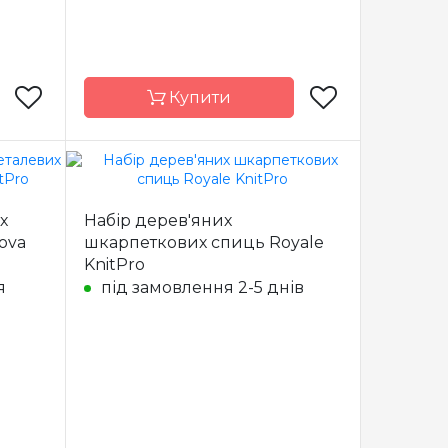
15 см
10.00, 12.00
Довжина
15 см, 20 см
Купити
nitPro
Бренд
KnitPro
х
Набір дерев'яних
Індія
Країна
Індія
ova
шкарпеткових спиць Royale
виробник
KnitPro
еткові
Тип спиць
шкарпеткові
я
під замовлення 2-5 днів
амбук
Матеріал
карбон
набір
Розмір
набір
15 см
Довжина
15 см