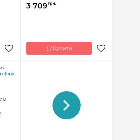
грн.
3 709
Купити
nitPro
Країна
Індія
виробник
Індія
Тип спиць
шкарпеткові
 см
еткові
Матеріал
Дерево
ьована
Довжина
15 см, 20 см
я
латунь
набір
15 см