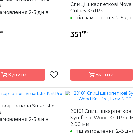
Спиці шкарпеткові Nova
o
Індія
Країна
Cubics KnitPro
ик
виробник
замовлення 2-5 днів
під замовлення 2-5 дн
иць
шкарпеткові
Тип спиць
шкарп
ал
Дерево
Матеріал
к
рн.
грн.
351
20.00 мм
Розмір
на
20 см
Довжина
Купити
Купити
Індія
Країна
шкарпеткові Smartstix
ик
виробник
20101 Спиці шкарпеткові
o
Symfonie Wood KnitPro, 15
иць
шкарпеткові
Тип спиць
шкарп
замовлення 2-5 днів
2.00 мм
ал
сталь
Матеріал
під замовлення 2-3 дн