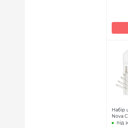
Бренд
Країна
виробн
Тип сп
Матері
Розмір
Довжи
Набір
Nova C
під 