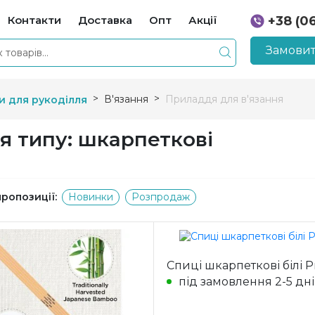
Контакти
Доставка
Опт
Акції
+38 (0
+38 (0
Замовит
В'язання
Приладдя для в'язання
и для рукоділля
я типу: шкарпеткові
пропозиції:
Новинки
Розпродаж
Спиці шкарпеткові білі 
під замовлення 2-5 дн