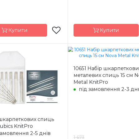
Довжина
Купити
Купити
KnitPro
Бренд
K
10651 Набір шкарпеткови
Індія
Країна
металевих спиць 15 см N
ик
виробник
Metal KnitPro
иць
шкарпеткові
Тип спиць
шкарп
під замовлення 2-3 дн
ал
алюміній
Матеріал
б
2.0 мм
Розмір
на
15 см
Довжина
 шкарпеткових спиць
ubics KnitPro
замовлення 2-5 днів
1 673