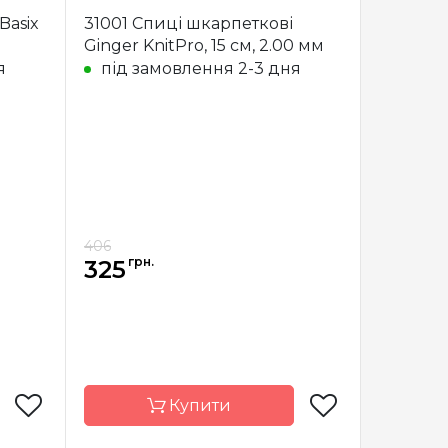
Prym
Бренд
Prym
Basix
31001 Спиці шкарпеткові
еччина
Країна
Німеччина
Ginger KnitPro, 15 см, 2.00 мм
виробник
я
під замовлення 2-3 дня
еткові
Тип спиць
шкарпеткові
ластик
Матеріал
Пластик
, 20 см
Довжина
15 см, 20 см
406
грн.
325
Купити