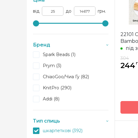
від
до
грн.
22101 
Bamboo
Бренд
під 
Spark Beads (1)
304
г
244
Prym (3)
ChiaoGoo/Чиа Гу (82)
KnitPro (290)
Addi (8)
Тип спиць
шкарпеткові (392)