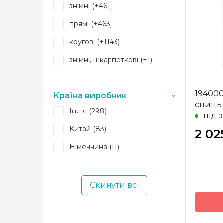
Бренд
знімні (+461)
Країна
виробн
прямі (+463)
Тип сп
кругові (+1143)
Матері
знімні, шкарпеткові (+1)
Розмір
Довжи
194000
Країна виробник
спиць 
Індія (298)
під 
Китай (83)
2 02
Німеччина (11)
Скинути всі