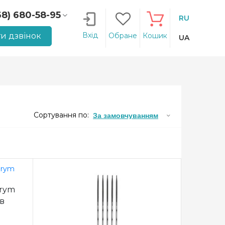
68) 680-58-95
RU
66) 207-14-90
Вхід
и дзвінок
Обране
Кошик
UA
Сортування по:
За замовчуванням
Prym
ів