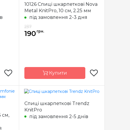
виробник
10126 Спиці шкарпеткові Nova
Індія
Metal KnitPro, 10 см, 2.25 мм
Тип спиць
шкарпеткові
ів
під замовлення 2-3 дня
еткові
Матеріал
Дерево
237
арбон
Довжина
15 см, 20 см
грн.
190
1.0 мм
15 см
Купити
Індія
Бренд
KnitPro
Спиці шкарпеткові Trendz
KnitPro
Країна
Індія
 см,
еткові
виробник
під замовлення 2-5 днів
сталь
Тип спиць
шкарпеткові
я