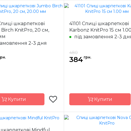
Prym
Бренд
K
Спиці шкарпеткові
41101 Спиці шкарпеткові
Німеччина
Країна
Birch KnitPro, 20 см,
Karbonz KnitPro 15 см 1.0
ик
виробник
мм
під замовлення 2-3 дн
иць
шкарпеткові
Тип спиць
шкарп
замовлення 2-3 дня
ал
Пластик
Матеріал
Д
480
на
20 см
Розмір
грн.
грн.
384
Довжина
Купити
Купити
KnitPro
Бренд
K
шкарпеткові Mindful