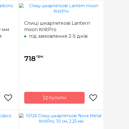
nitPro
Бренд
KnitPro
Спиці шкарпеткові Lantern
Індія
Країна
Індія
0 мм
moon KnitPro
виробник
я
під замовлення 2-5 днів
еткові
Тип спиць
шкарпеткові
ерево
Матеріал
Дерево
4.0 мм
Розмір
2.0 мм
грн.
718
20 см
Довжина
15 см
Купити
nitPro
Країна
Індія