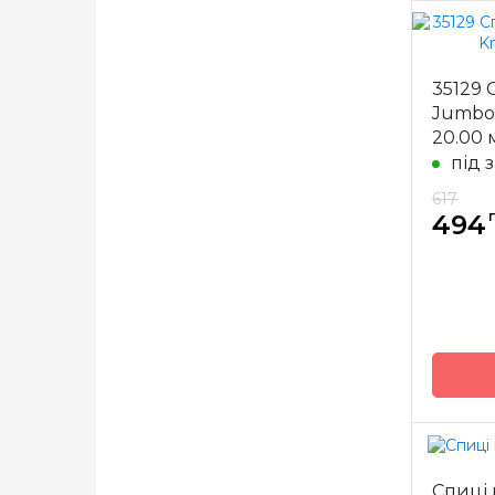
Бренд
35129 
Країна
Jumbo 
виробн
20.00 
Тип сп
під 
Матері
617
Довжи
494
Бренд
Спиці 