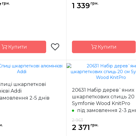
грн.
грн.
7
1 339
Купити
Купити
Індія
Бренд
K
ик
Спиці шкарпеткові
Країна
20631 Набір дерев`яних
ієві Addi
иць
шкарпеткові
виробник
шкарпеткових спиць 20
замовлення 2-5 днів
ал
сталь
Тип спиць
шкарп
Symfonie Wood KnitPro
2.00, 2.5, 3.0, 3.5,
Матеріал
нікел
під замовлення 2-3 дн
4.0, 4.5, 5.0 мм
2 963
на
15 см, 20 см
Розмір
н.
грн.
2 371
Довжина