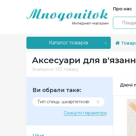
Про нас
Каталог товарів
Товар
Аксесуари для в'язанн
Знайдено
392 товару
Діючі 
Ви обрали таке:
Тип спиць: шкарпеткові
Скинути параметри
Ціна